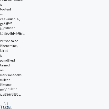
ja
tooteid
nii
veevarustus-,
KMKR
gaasi-
number:
kui
EE100323360
küttevaldkonnas.
Personaalne
lähenemine,
kiired
ja
paindlikud
tarned
on
märksõnadeks,
millest
lähtume
Kodulehe
oma
tegemine
igapäevatöös.
-
Art
Tartu
Media