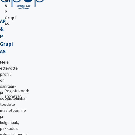
AP
&
P
Grupi
AP
AS
&
P
Grupi
AS
Meie
ettevõtte
profiil
on
sanitaar-
Registrikood:
ja
10236330
soojustehnika
toodete
maaletoomine
ja
hulgimüük,
pakkudes
valmislahendusi