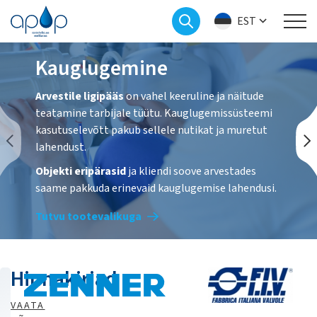
EST
Kauglugemine
Arvestile ligipääs
on vahel keeruline ja näitude
teatamine tarbijale tüütu. Kauglugemissüsteemi
kasutuselevõtt pakub sellele nutikat ja muretut
lahendust.
Objekti eripärasid
ja kliendi soove arvestades
saame pakkuda erinevaid kauglugemise lahendusi.
Tutvu tootevalikuga
Hinnakirjad
LoRaWAN
VAATA