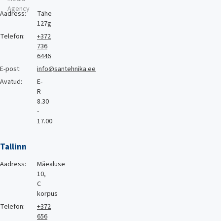
Agency
Aadress:
Tähe
127g
Telefon:
+372
736
6446
E-post:
info@santehnika.ee
Avatud:
E-
R
8.30
-
17.00
Tallinn
Aadress:
Mäealuse
10,
C
korpus
Telefon:
+372
656