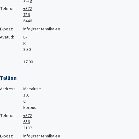
127g
Telefon:
+372
736
6446
E-post:
info@santehnika.ee
Avatud:
E-
R
8.30
-
17.00
Tallinn
Aadress:
Mäealuse
10,
C
korpus
Telefon:
+372
656
3137
E-post:
info@santehnika.ee