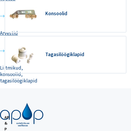
Konsoolid
Arvestid
Tagasilöögiklapid
Liitmikud,
konsoolid,
tagasilöögiklapid
AP
&
P