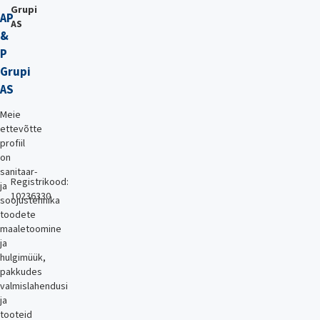
Grupi
AP
AS
&
P
Grupi
AS
Meie
ettevõtte
profiil
on
sanitaar-
Registrikood:
ja
10236330
soojustehnika
toodete
maaletoomine
ja
hulgimüük,
pakkudes
valmislahendusi
ja
tooteid