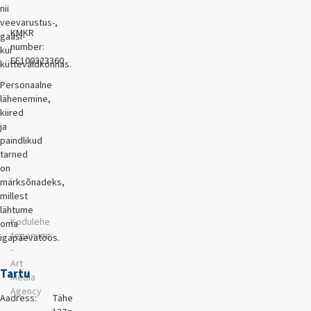
nii
veevarustus-,
KMKR
gaasi-
number:
kui
EE100323360
küttevaldkonnas.
Personaalne
lähenemine,
kiired
ja
paindlikud
tarned
on
märksõnadeks,
millest
lähtume
Kodulehe
oma
tegemine
igapäevatöös.
-
Art
Tartu
Media
Agency
Aadress:
Tähe