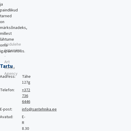
ja
paindlikud
tarned
on
märksõnadeks,
millest
lähtume
Kodulehe
oma
tegemine
igapäevatöös.
-
Art
Tartu
Media
Agency
Aadress:
Tähe
127g
Telefon:
+372
736
6446
E-post:
info@santehnika.ee
Avatud:
E-
R
8.30