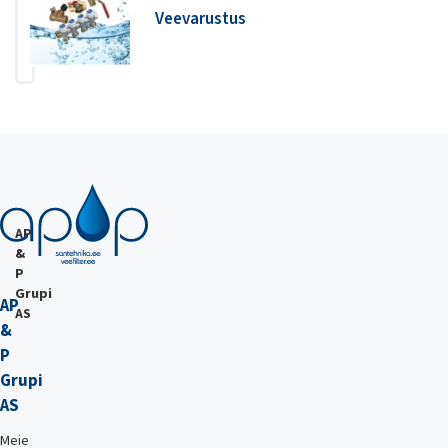
Veevarustus
AP
&
P
Grupi
AP
AS
&
P
Grupi
AS
Meie