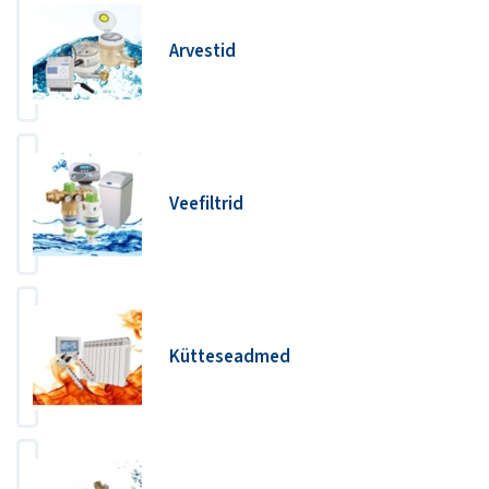
Arvestid
Veefiltrid
Kütteseadmed