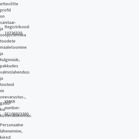
ettevõtte
profiil
on
sanitaar-
Registrikood:
ja
10236330
soojustehnika
toodete
maaletoomine
ja
hulgimüük,
pakkudes
valmislahendusi
ja
tooteid
nii
veevarustus-,
KMKR
gaasi-
number:
kui
EE100323360
küttevaldkonnas.
Personaalne
lähenemine,
kiired