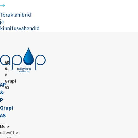
Toruklambrid
ja
kinnitusvahendid
AP
&
P
Grupi
AP
AS
&
P
Grupi
AS
Meie
ettevõtte