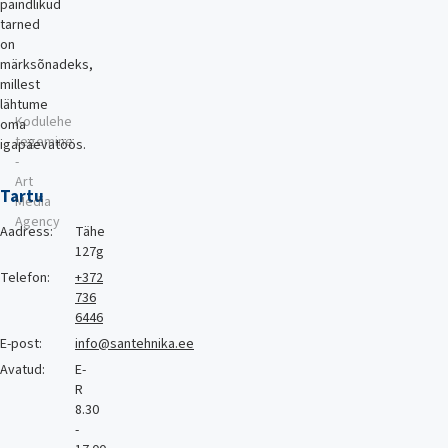
paindlikud
tarned
on
märksõnadeks,
millest
lähtume
Kodulehe
oma
tegemine
igapäevatöös.
-
Art
Tartu
Media
Agency
Aadress:
Tähe
127g
Telefon:
+372
736
6446
E-post:
info@santehnika.ee
Avatud:
E-
R
8.30
-