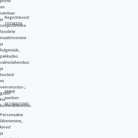
profiil
on
sanitaar-
Registrikood:
ja
10236330
soojustehnika
toodete
maaletoomine
ja
hulgimüük,
pakkudes
valmislahendusi
ja
tooteid
nii
veevarustus-,
KMKR
gaasi-
number:
kui
EE100323360
küttevaldkonnas.
Personaalne
lähenemine,
kiired
ja