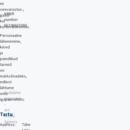
nii
veevarustus-,
KMKR
gaasi-
number:
kui
EE100323360
küttevaldkonnas.
Personaalne
lähenemine,
kiired
ja
paindlikud
tarned
on
märksõnadeks,
millest
lähtume
Kodulehe
oma
tegemine
igapäevatöös.
-
Art
Tartu
Media
Agency
Aadress:
Tähe