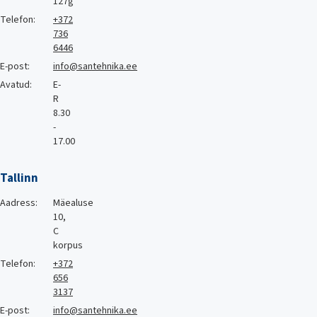
127g
Telefon:
+372
736
6446
E-post:
info@santehnika.ee
Avatud:
E-
R
8.30
-
17.00
Tallinn
Aadress:
Mäealuse
10,
C
korpus
Telefon:
+372
656
3137
E-post:
info@santehnika.ee