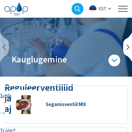
EST
Kauglugemine
Reguleerventiilid
ja
Santehnika
Segamisventiil MIX
ajamid
Tooted