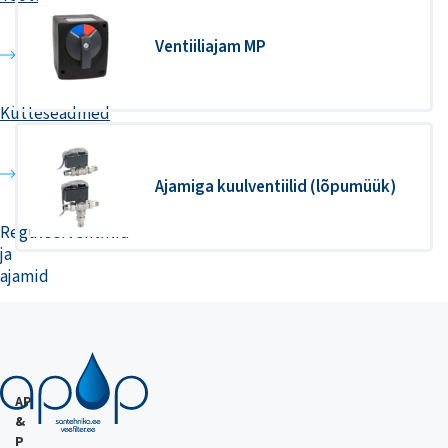
Ventiiliajam MP
Kütteseadmed
Ajamiga kuulventiilid (lõpumüük)
Reguleerventiilid
ja
ajamid
AP
&
P