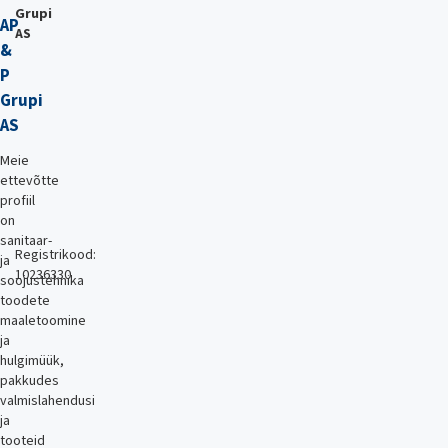
Grupi
AP
AS
&
P
Grupi
AS
Meie
ettevõtte
profiil
on
sanitaar-
Registrikood:
ja
10236330
soojustehnika
toodete
maaletoomine
ja
hulgimüük,
pakkudes
valmislahendusi
ja
tooteid