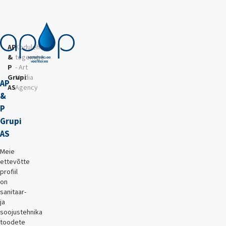
AP
Kodulehe
&
tegemine
P
- Art
Grupi
Media
AP
AS
Agency
&
P
Grupi
AS
Meie
ettevõtte
profiil
on
sanitaar-
ja
soojustehnika
toodete