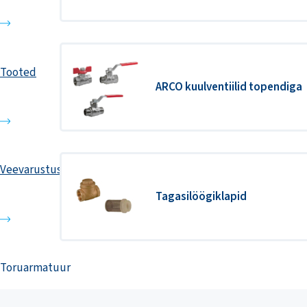
Tooted
ARCO kuulventiilid topendiga
Veevarustus
Tagasilöögiklapid
Toruarmatuur