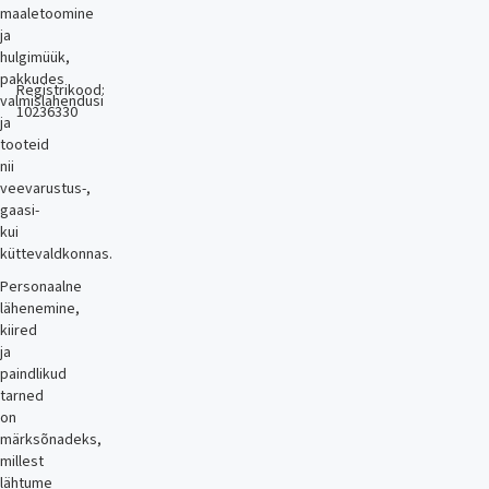
maaletoomine
ja
hulgimüük,
pakkudes
Registrikood:
valmislahendusi
10236330
ja
tooteid
nii
veevarustus-,
gaasi-
kui
küttevaldkonnas.
Personaalne
lähenemine,
kiired
ja
paindlikud
tarned
on
märksõnadeks,
millest
lähtume