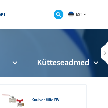
AKT
EST
Kütteseadmed
Kuulventiilid FIV