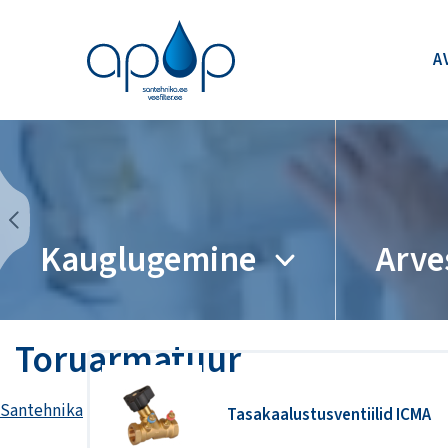
A
Kauglugemine
Arve
Toruarmatuur
Santehnika
Tasakaalustusventiilid ICMA