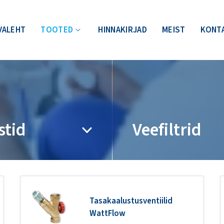
VALEHT
TOOTED
HINNAKIRJAD
MEIST
KONT
stid
Veefiltrid
Tasakaalustusventiilid
WattFlow