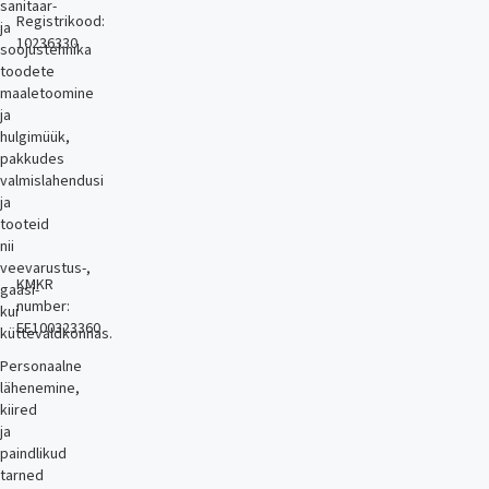
sanitaar-
Registrikood:
ja
10236330
soojustehnika
toodete
maaletoomine
ja
hulgimüük,
pakkudes
valmislahendusi
ja
tooteid
nii
veevarustus-,
KMKR
gaasi-
number:
kui
EE100323360
küttevaldkonnas.
Personaalne
lähenemine,
kiired
ja
paindlikud
tarned