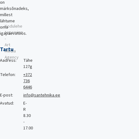
on
märksõnadeks,
millest
lähtume
Kodulehe
oma
tegemine
igapäevatöös.
-
Art
Tartu
Media
Agency
Aadress:
Tähe
127g
Telefon:
+372
736
6446
E-post:
info@santehnika.ee
Avatud:
E-
R
8.30
-
17.00