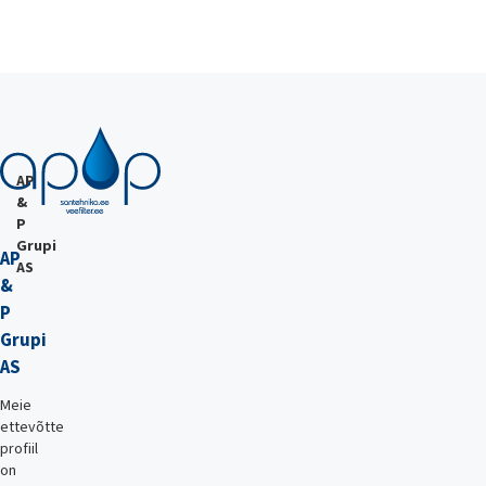
AP
&
P
Grupi
AP
AS
&
P
Grupi
AS
Meie
ettevõtte
profiil
on