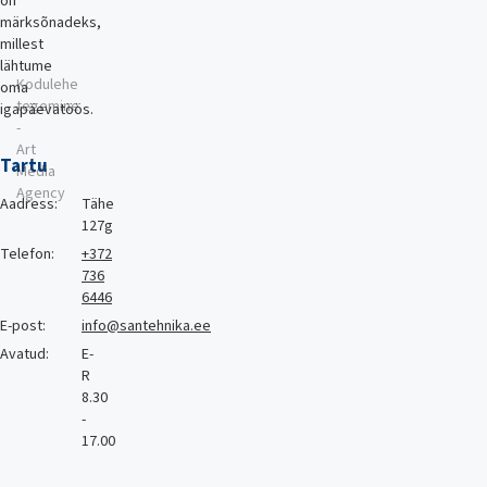
on
märksõnadeks,
millest
lähtume
Kodulehe
oma
tegemine
igapäevatöös.
-
Art
Tartu
Media
Agency
Aadress:
Tähe
127g
Telefon:
+372
736
6446
E-post:
info@santehnika.ee
Avatud:
E-
R
8.30
-
17.00