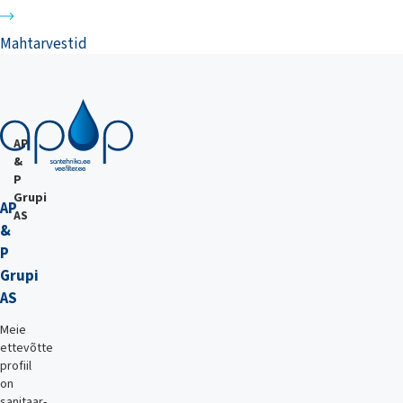
Mahtarvestid
AP
&
P
Grupi
AP
AS
&
P
Grupi
AS
Meie
ettevõtte
profiil
on
sanitaar-