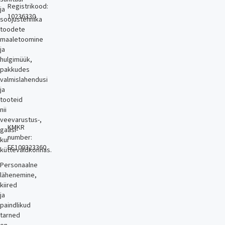
Registrikood:
ja
10236330
soojustehnika
toodete
maaletoomine
ja
hulgimüük,
pakkudes
valmislahendusi
ja
tooteid
nii
veevarustus-,
KMKR
gaasi-
number:
kui
EE100323360
küttevaldkonnas.
Personaalne
lähenemine,
kiired
ja
paindlikud
tarned