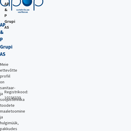
AP
&
P
Grupi
AP
AS
&
P
Grupi
AS
Meie
ettevõtte
profiil
on
sanitaar-
Registrikood:
ja
10236330
soojustehnika
toodete
maaletoomine
ja
hulgimüük,
pakkudes