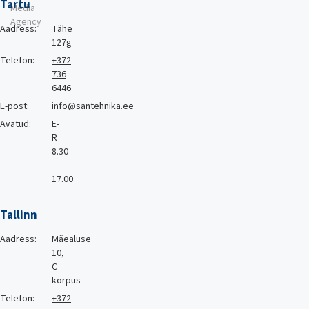
Tartu
Media
Agency
Aadress:
Tähe
127g
Telefon:
+372
736
6446
E-post:
info@santehnika.ee
Avatud:
E-
R
8.30
-
17.00
Tallinn
Aadress:
Mäealuse
10,
C
korpus
Telefon:
+372