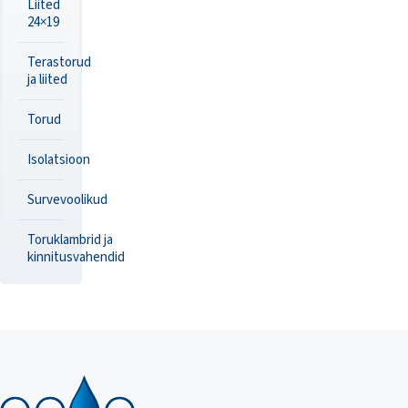
Liited
24×19
Terastorud
ja liited
Torud
Isolatsioon
Survevoolikud
Toruklambrid ja
kinnitusvahendid