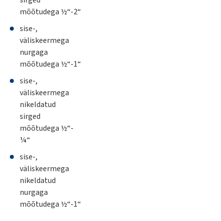
sirged
mõõtudega ½“-2“
sise-,
väliskeermega
nurgaga
mõõtudega ½“-1“
sise-,
väliskeermega
nikeldatud
sirged
mõõtudega ½“-
¼“
sise-,
väliskeermega
nikeldatud
nurgaga
mõõtudega ½“-1“