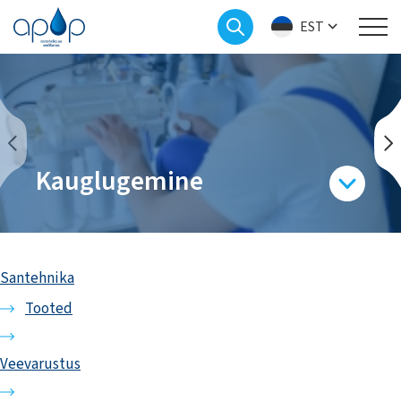
EST
Kauglugemine
Santehnika
Tooted
Veevarustus