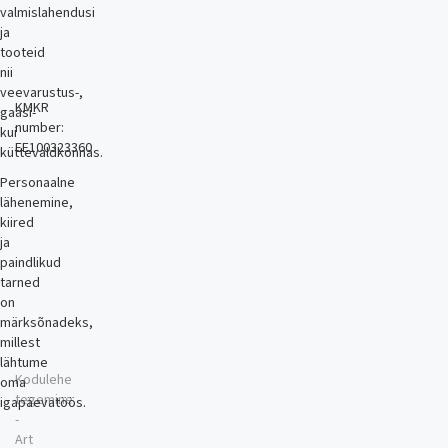
valmislahendusi
ja
tooteid
nii
veevarustus-,
KMKR
gaasi-
number:
kui
EE100323360
küttevaldkonnas.
Personaalne
lähenemine,
kiired
ja
paindlikud
tarned
on
märksõnadeks,
millest
lähtume
Kodulehe
oma
tegemine
igapäevatöös.
-
Art