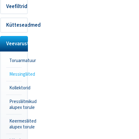
Veefiltrid
Kütteseadmed
Veevarustus
Toruarmatuur
Messingliited
Kollektorid
Pressliitmikud
alupex torule
Keermesliited
alupex torule