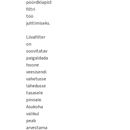
pöördklapist
filtri
töö
juhtimiseks.
Liivafilter
on
soovitatav
paigaldada
hoone
veesisendi
vahetusse
lähedusse
tasasele
pinnale.
Asukoha
valikul
peab
arvestama