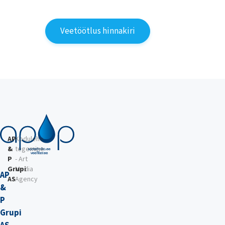
Veetöötlus hinnakiri
AP
Kodulehe
&
tegemine
P
- Art
Grupi
Media
AP
AS
Agency
&
P
Grupi