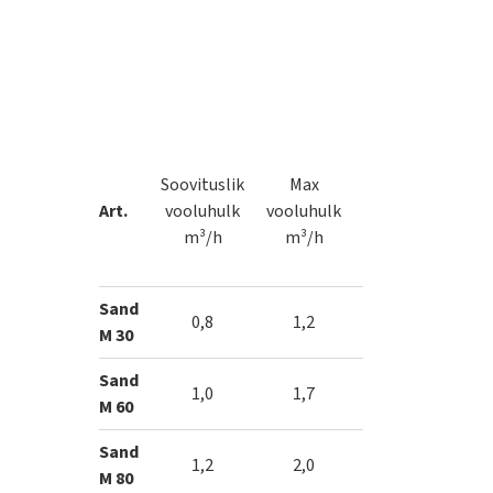
Soovituslik
Max
Läbipesu
Art.
vooluhulk
vooluhulk
min.vooluhulk
m³/h
m³/h
m³/h
Sand
0,8
1,2
2,5
M 30
Sand
1,0
1,7
3,0
M 60
Sand
1,2
2,0
3,5
M 80