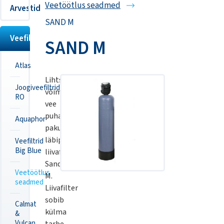
Veetöötlus seadmed
Arvestid
SAND M
Veefiltrid
SAND M
Atlas
Lihtsa
Joogiveefiltrid
võimaluse
RO
vee
puhastamiseks
Aquaphor
pakub
läbipesuga
Veefiltrid
Big Blue
liivafilter
Sand
Veetöötlus
M.
seadmed
Liivafilter
sobib
Calmat
külma
&
Vulcan