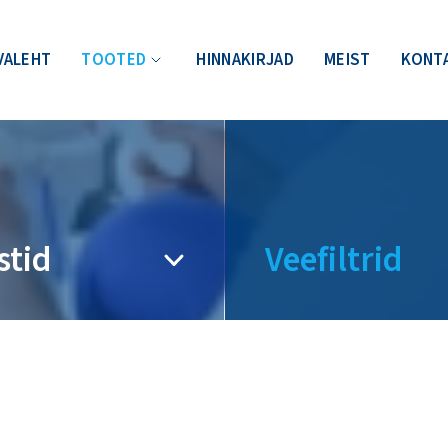
VALEHT
TOOTED
HINNAKIRJAD
MEIST
KONT
stid
Veefiltrid