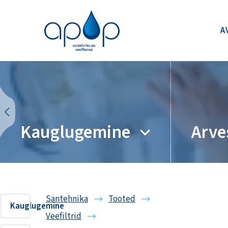
A
Kauglugemine
Arve
Santehnika
Tooted
Kauglugemine
Veefiltrid