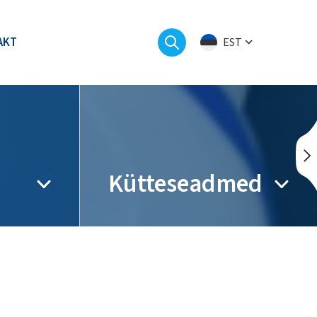
AKT
EST
Kütteseadmed