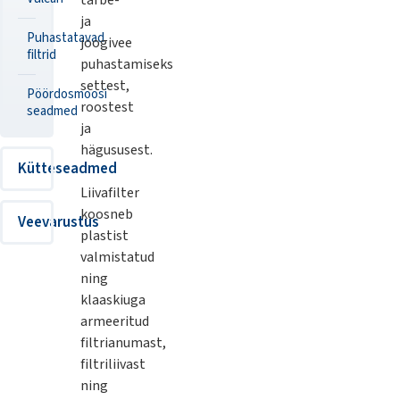
tarbe-
ja
Puhastatavad
joogivee
filtrid
puhastamiseks
settest,
Pöördosmoosi
roostest
seadmed
ja
hägususest.
Kütteseadmed
Liivafilter
koosneb
Veevarustus
plastist
valmistatud
ning
klaaskiuga
armeeritud
filtrianumast,
filtriliivast
ning