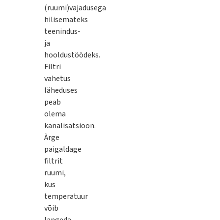
(ruumi)vajadusega
hilisemateks
teenindus-
ja
hooldustöödeks.
Filtri
vahetus
läheduses
peab
olema
kanalisatsioon.
Ärge
paigaldage
filtrit
ruumi,
kus
temperatuur
võib