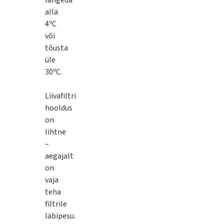
langeda
alla
4ºC
või
tõusta
üle
30ºC.
Liivafiltri
hooldus
on
lihtne
–
aegajalt
on
vaja
teha
filtrile
läbipesu.