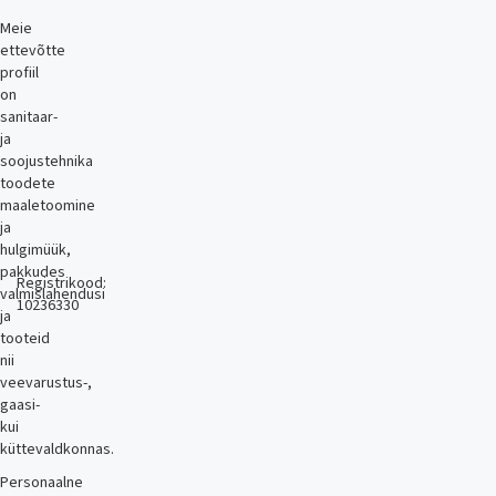
Meie
ettevõtte
profiil
on
sanitaar-
ja
soojustehnika
toodete
maaletoomine
ja
hulgimüük,
pakkudes
Registrikood:
valmislahendusi
10236330
ja
tooteid
nii
veevarustus-,
gaasi-
kui
küttevaldkonnas.
Personaalne