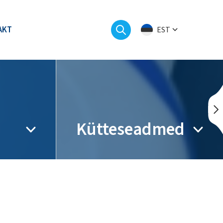
AKT
EST
Kütteseadmed