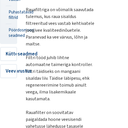
Rauafiltriga on võimalik saavutada
Puhastatavad
tulemus, kus raua sisaldus
filtrid
filtreeritud vees vastab kehtivatele
Pöördosmoosi
joogivee kvaliteedinõuetele.
seadmed
Paranevad ka vee värvus, lõhn ja
maitse.
Kütteseadmed
Filtri tööd juhib lihtne
automaatne taimeriga kontroller.
Veevarustus
Filtri täidiseks on mangaani
sisaldav liiv. Täidise läbipesu, ehk
regenereerimine toimub ainult
veega, ilma lisakemikaale
kasutamata.
Rauafilter on soovitatav
paigaldada hoone veesisendi
vahetusse lähedusse tasasele