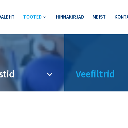
VALEHT
TOOTED
HINNAKIRJAD
MEIST
KONT
stid
Veefiltrid