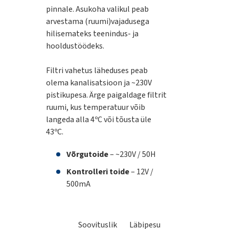
pinnale. Asukoha valikul peab
arvestama (ruumi)vajadusega
hilisemateks teenindus- ja
hooldustöödeks.
Filtri vahetus läheduses peab
olema kanalisatsioon ja ~230V
pistikupesa. Ärge paigaldage filtrit
ruumi, kus temperatuur võib
langeda alla 4ºC või tõusta üle
43ºC.
Võrgutoide
– ~230V / 50H
Kontrolleri toide
– 12V /
500mA
Soovituslik
Läbipesu
Filtrimaterjali