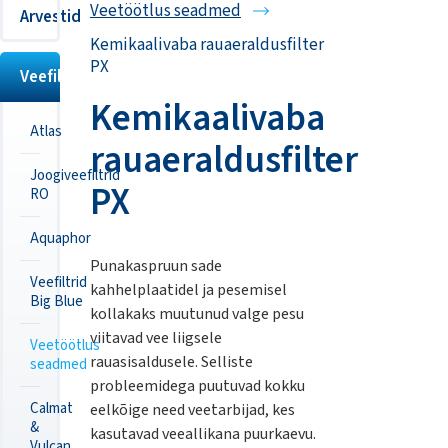
Veetöötlus seadmed
Arvestid
Kemikaalivaba rauaeraldusfilter
PX
Veefiltrid
Kemikaalivaba
Atlas
rauaeraldusfilter
Joogiveefiltrid
PX
RO
Aquaphor
Punakaspruun sade
Veefiltrid
kahhelplaatidel ja pesemisel
Big Blue
kollakaks muutunud valge pesu
viitavad vee liigsele
Veetöötlus
rauasisaldusele. Selliste
seadmed
probleemidega puutuvad kokku
Calmat
eelkõige need veetarbijad, kes
&
kasutavad veeallikana puurkaevu.
Vulcan