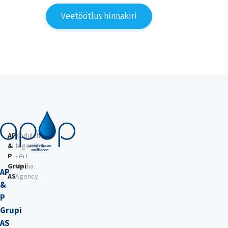
Veetöötlus hinnakiri
AP
Kodulehe
&
tegemine
P
- Art
Grupi
Media
AP
AS
Agency
&
P
Grupi
AS