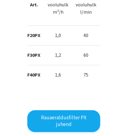
Art.
vooluhulk
vooluhulk
maht
m³/h
l/min
L
F20PX
1,0
40
50
F30PX
1,2
60
80
F40PX
1,6
75
100
Rauaeraldusfilter PX
juhend