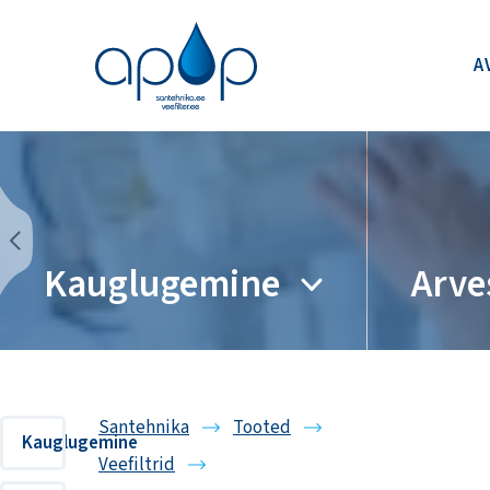
A
Kauglugemine
Arve
Santehnika
Tooted
Kauglugemine
Veefiltrid