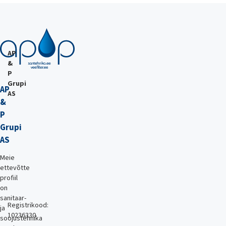
AP
&
P
Grupi
AP
AS
&
P
Grupi
AS
Meie
ettevõtte
profiil
on
sanitaar-
Registrikood:
ja
10236330
soojustehnika