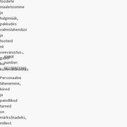
toodete
maaletoomine
ja
hulgimüük,
pakkudes
valmislahendusi
ja
tooteid
nii
veevarustus-,
KMKR
gaasi-
number:
kui
EE100323360
küttevaldkonnas.
Personaalne
lähenemine,
kiired
ja
paindlikud
tarned
on
märksõnadeks,
millest