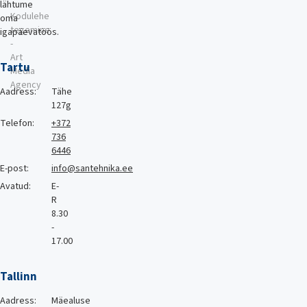
lähtume
Kodulehe
oma
tegemine
igapäevatöös.
-
Art
Tartu
Media
Agency
Aadress:
Tähe
127g
Telefon:
+372
736
6446
E-post:
info@santehnika.ee
Avatud:
E-
R
8.30
-
17.00
Tallinn
Aadress:
Mäealuse