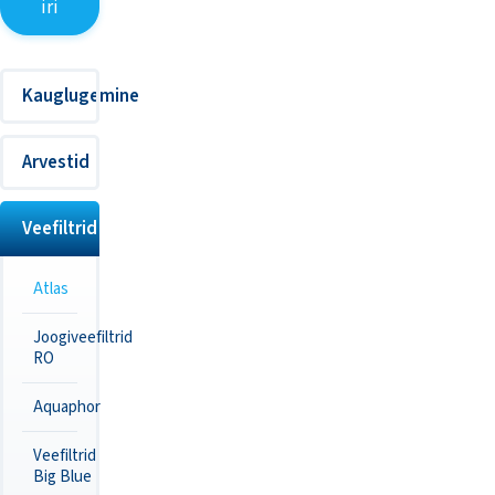
iri
Kauglugemine
Arvestid
Veefiltrid
Atlas
Joogiveefiltrid
RO
Aquaphor
Veefiltrid
Big Blue