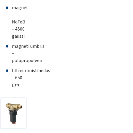
magnet
–
NdFeB
– 4500
gaussi
magneti ümbris
–
polüpropüleen
filtreerimistihedus
– 650
µm