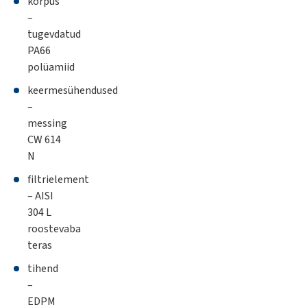
korpus
–
tugevdatud
PA66
polüamiid
keermesühendused
–
messing
CW 614
N
filtrielement
– AISI
304 L
roostevaba
teras
tihend
–
EDPM