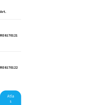
Max
Min/max
Art.
Nimetus
Ühendused
rõhk
temp.
Filter
FDM-2B
3
RE6170121
soojale
¾”
4 / 90°C
bar
veele,
magnetiga
Filter
FDM-2C
3
RE6170122
soojale
1″
4 / 90°C
bar
veele,
magnetiga
Atla
s