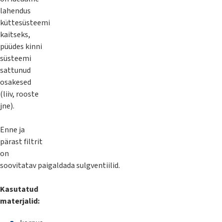
lahendus
küttesüsteemi
kaitseks,
püüdes kinni
süsteemi
sattunud
osakesed
(liiv, rooste
jne).
Enne ja
pärast filtrit
on
soovitatav paigaldada sulgventiilid.
Kasutatud
materjalid: