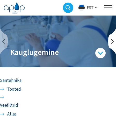
EST
Kauglugemine
Santehnika
Tooted
Veefiltrid
Atlas