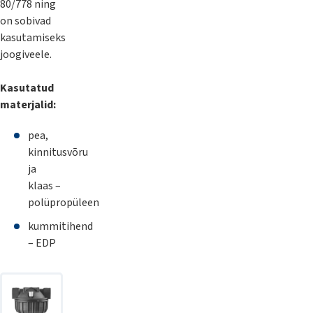
80/778 ning
on sobivad
kasutamiseks
joogiveele.
Kasutatud
materjalid:
pea,
kinnitusvõru
ja
klaas –
polüpropüleen
kummitihend
– EDP