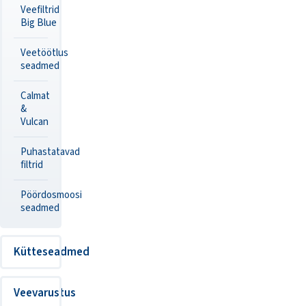
Veefiltrid
Big Blue
Veetöötlus
seadmed
Calmat
&
Vulcan
Puhastatavad
filtrid
Pöördosmoosi
seadmed
Kütteseadmed
Veevarustus