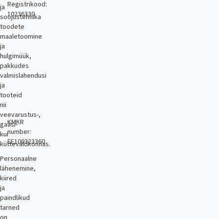
Registrikood:
ja
10236330
soojustehnika
toodete
maaletoomine
ja
hulgimüük,
pakkudes
valmislahendusi
ja
tooteid
nii
veevarustus-,
KMKR
gaasi-
number:
kui
EE100323360
küttevaldkonnas.
Personaalne
lähenemine,
kiired
ja
paindlikud
tarned
on