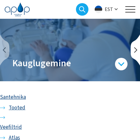
EST
Kauglugemine
Santehnika
Tooted
Veefiltrid
Atlas