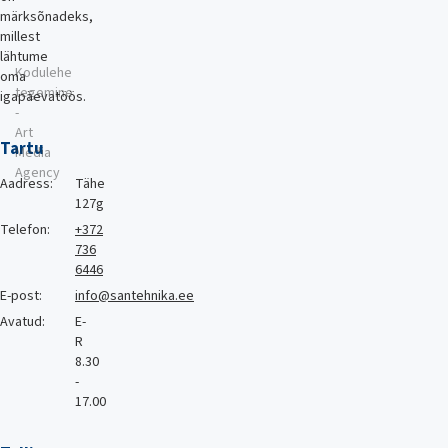
märksõnadeks,
millest
lähtume
Kodulehe
oma
tegemine
igapäevatöös.
-
Art
Tartu
Media
Agency
Aadress:
Tähe
127g
Telefon:
+372
736
6446
E-post:
info@santehnika.ee
Avatud:
E-
R
8.30
-
17.00