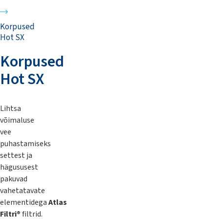
Korpused
Hot SX
Korpused
Hot SX
Lihtsa
võimaluse
vee
puhastamiseks
settest ja
hägususest
pakuvad
vahetatavate
elementidega
Atlas
Filtri®
filtrid.