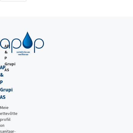
AP
&
P
Grupi
AP
AS
&
P
Grupi
AS
Meie
ettevõtte
profiil
on
sanitaar-