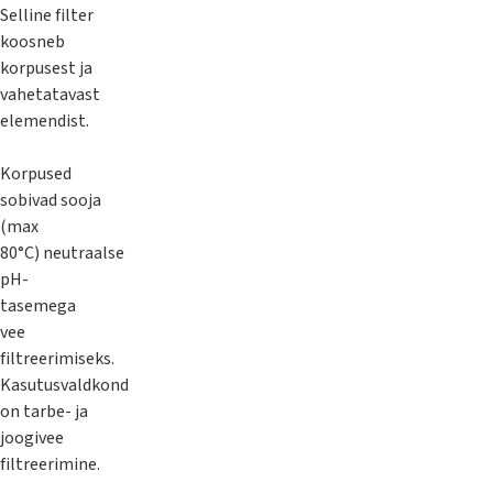
Selline filter
koosneb
korpusest ja
vahetatavast
elemendist.
Korpused
sobivad sooja
(max
80°C) neutraalse
pH-
tasemega
vee
filtreerimiseks.
Kasutusvaldkond
on tarbe- ja
joogivee
filtreerimine.