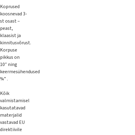
Koprused
koosnevad 3-
st osast –
peast,
klaasist ja
kinnitusvõrust.
Korpuse
pikkus on
10″ ning
keermesühendused
¾” .
Kõik
valmistamisel
kasutatavad
materjalid
vastavad EU
direktiivile