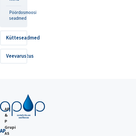
Pöördosmoosi
seadmed
Kütteseadmed
Veevarustus
AP
&
P
Grupi
AP
AS