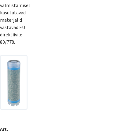
valmistamisel
kasutatavad
materjalid
vastavad EU
direktiivile
80/778.
Soovitusl
Art.
Nimetus
Tüüp
Kõrgus
vooluhul