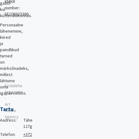
KMKR
gaasi-
number:
kui
EE100323360
küttevaldkonnas.
Personaalne
lähenemine,
kiired
ja
paindlikud
tarned
on
märksõnadeks,
millest
lähtume
Kodulehe
oma
tegemine
igapäevatöös.
-
Art
Tartu
Media
Agency
Aadress:
Tähe
127g
Telefon:
+372