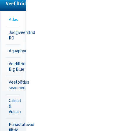
Veefiltrid
Atlas
Joogiveefiltrid
RO
Aquaphor
Veefiltrid
Big Blue
Veetöötlus
seadmed
Calmat
&
Vulcan
Puhastatavad
filtrid