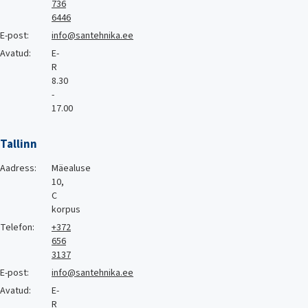
736
6446
E-post:
info@santehnika.ee
Avatud:
E-
R
8.30
-
17.00
Tallinn
Aadress:
Mäealuse
10,
C
korpus
Telefon:
+372
656
3137
E-post:
info@santehnika.ee
Avatud:
E-
R