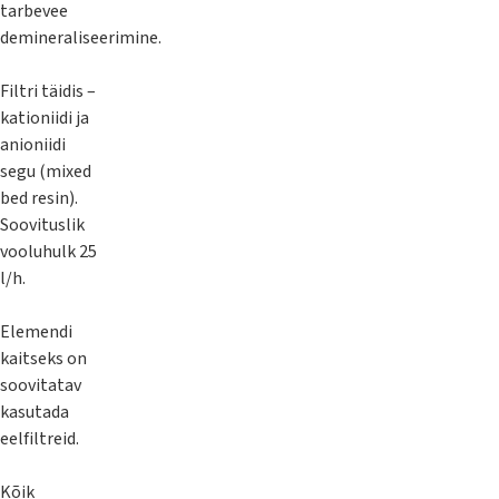
tarbevee
demineraliseerimine.
Filtri täidis –
kationiidi ja
anioniidi
segu (mixed
bed resin).
Soovituslik
vooluhulk 25
l/h.
Elemendi
kaitseks on
soovitatav
kasutada
eelfiltreid.
Kõik