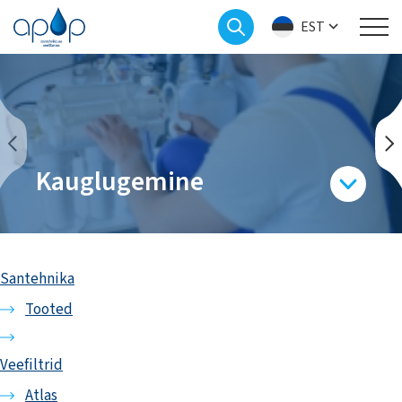
EST
Kauglugemine
Santehnika
Tooted
Veefiltrid
Atlas