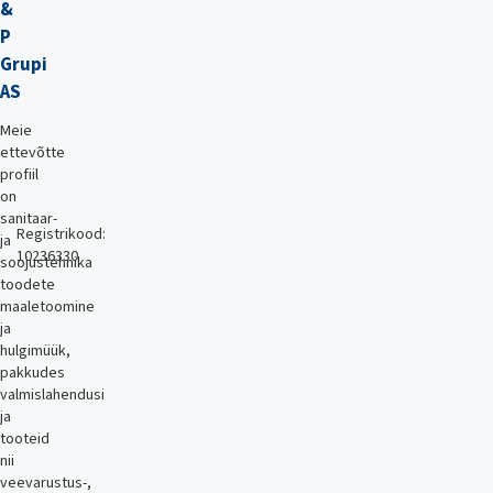
&
P
Grupi
AS
Meie
ettevõtte
profiil
on
sanitaar-
Registrikood:
ja
10236330
soojustehnika
toodete
maaletoomine
ja
hulgimüük,
pakkudes
valmislahendusi
ja
tooteid
nii
veevarustus-,