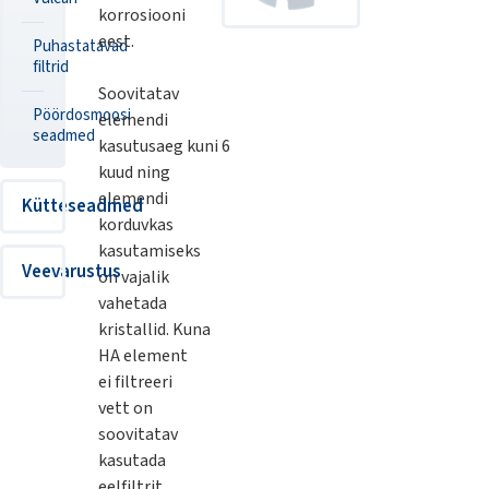
korrosiooni
eest.
Puhastatavad
filtrid
Soovitatav
Pöördosmoosi
elemendi
seadmed
kasutusaeg kuni 6
kuud ning
elemendi
Kütteseadmed
korduvkas
kasutamiseks
Veevarustus
on vajalik
vahetada
kristallid. Kuna
HA element
ei filtreeri
vett on
soovitatav
kasutada
eelfiltrit.