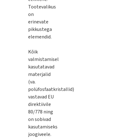
Tootevalikus
on
erinevate
pikkustega
elemendid.
Kõik
valmistamisel
kasutatavad
materjalid
(va.
polüfosfaatkristallid)
vastavad EU
direktiivile
80/778 ning
on sobivad
kasutamiseks
joogiveele.