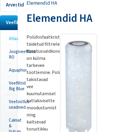
Elemendid HA
Arvestid
Elemendid HA
Veefiltrid
Polüfosfaatkristallidega
Atlas
täidetud filtrielemendid HA.
Kasutusvaldkond
Joogiveefiltrid
RO
on külma
tarbevee
Aquaphor
töötlemine. Polüfosfaadid
takistavad
Veefiltrid
vee
Big Blue
kuumutamisel
katlakivisette
Veetöötlus
seadmed
moodustumist
ning
Calmat
kaitsevad
&
torustikku
Vulcan