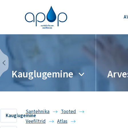
A
Kauglugemine
Arve
Santehnika
Tooted
Kauglugemine
Veefiltrid
Atlas