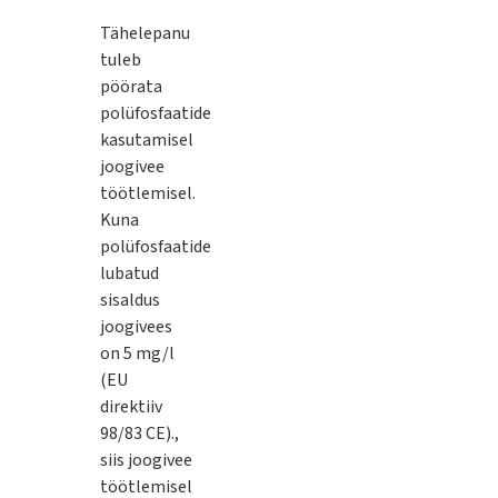
Tähelepanu
tuleb
pöörata
polüfosfaatide
kasutamisel
joogivee
töötlemisel.
Kuna
polüfosfaatide
lubatud
sisaldus
joogivees
on 5 mg/l
(EU
direktiiv
98/83 CE).,
siis joogivee
töötlemisel