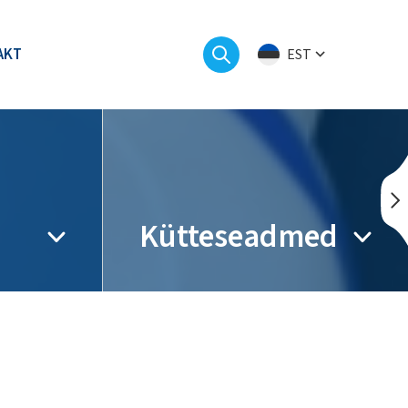
AKT
EST
Kütteseadmed