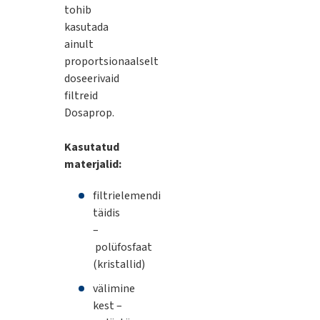
tohib
kasutada
ainult
proportsionaalselt
doseerivaid
filtreid
Dosaprop.
Kasutatud
materjalid:
filtrielemendi
täidis
–
polüfosfaat
(kristallid)
välimine
kest –