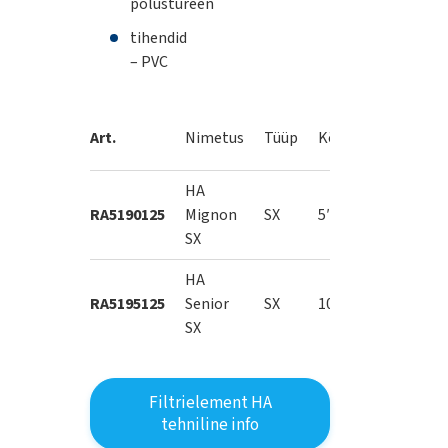
polüstüreen
tihendid
– PVC
Soovitus
Art.
Nimetus
Tüüp
Kõrgus
vooluhul
HA
RA5190125
Mignon
SX
5″
500 l/h
SX
HA
RA5195125
Senior
SX
10″
1500 l/h
SX
Filtrielement HA
tehniline info