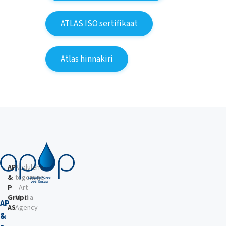
ATLAS ISO sertifikaat
Atlas hinnakiri
AP
Kodulehe
&
tegemine
P
- Art
Grupi
Media
AP
AS
Agency
&