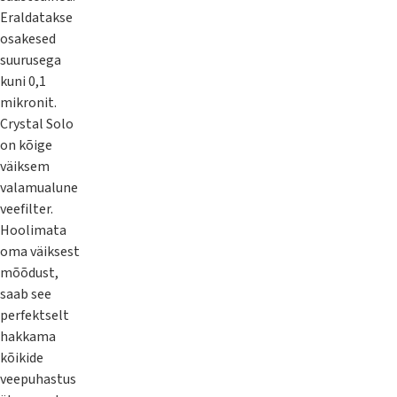
Eraldatakse
osakesed
suurusega
kuni 0,1
mikronit.
Crystal Solo
on kõige
väiksem
valamualune
veefilter.
Hoolimata
oma väiksest
mõõdust,
saab see
perfektselt
hakkama
kõikide
veepuhastus