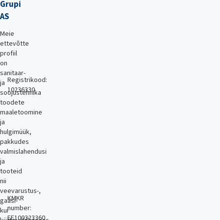
Grupi
AS
Meie
ettevõtte
profiil
on
sanitaar-
Registrikood:
ja
10236330
soojustehnika
toodete
maaletoomine
ja
hulgimüük,
pakkudes
valmislahendusi
ja
tooteid
nii
veevarustus-,
KMKR
gaasi-
number:
kui
EE100323360