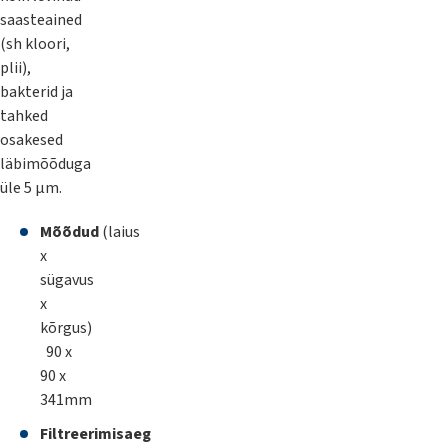
saasteained
(sh kloori,
plii),
bakterid ja
tahked
osakesed
läbimõõduga
üle 5 μm.
Mõõdud
(laius
x
sügavus
x
kõrgus)
90 x
90 x
341mm
Filtreerimisaeg