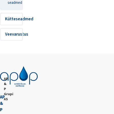
seadmed
Kütteseadmed
Veevarustus
AP
&
P
Grupi
AP
AS
&
P