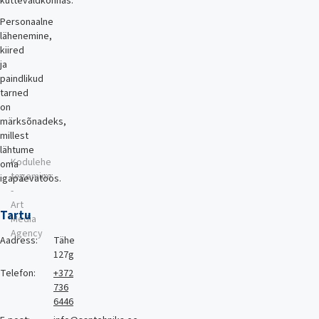
küttevaldkonnas.
Personaalne
lähenemine,
kiired
ja
paindlikud
tarned
on
märksõnadeks,
millest
lähtume
Kodulehe
oma
tegemine
igapäevatöös.
-
Art
Tartu
Media
Agency
Aadress:
Tähe
127g
Telefon:
+372
736
6446