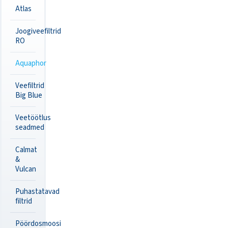
Atlas
Joogiveefiltrid
RO
Aquaphor
Veefiltrid
Big Blue
Veetöötlus
seadmed
Calmat
&
Vulcan
Puhastatavad
filtrid
Pöördosmoosi