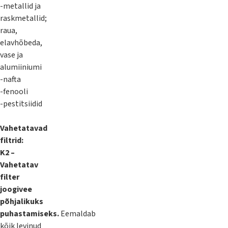
-metallid ja
raskmetallid;
raua,
elavhõbeda,
vase ja
alumiiniumi
-nafta
-fenooli
-pestitsiidid
Vahetatavad
filtrid:
K2 –
Vahetatav
filter
joogivee
põhjalikuks
puhastamiseks.
Eemaldab
kõik levinud