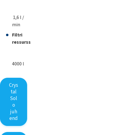
1,6 l /
min
Filtri
ressurss
4000 l
Crys
tal
Sol
o
juh
end