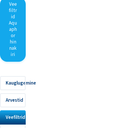
Vee
filtr
id
Aqu
aph
or
hin
nak
iri
Kauglugemine
Arvestid
Veefiltrid