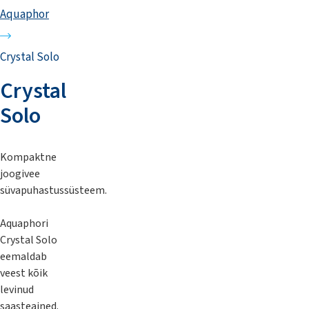
Aquaphor
Crystal Solo
Crystal
Solo
Kompaktne
joogivee
süvapuhastussüsteem.
Aquaphori
Crystal Solo
eemaldab
veest kõik
levinud
saasteained.