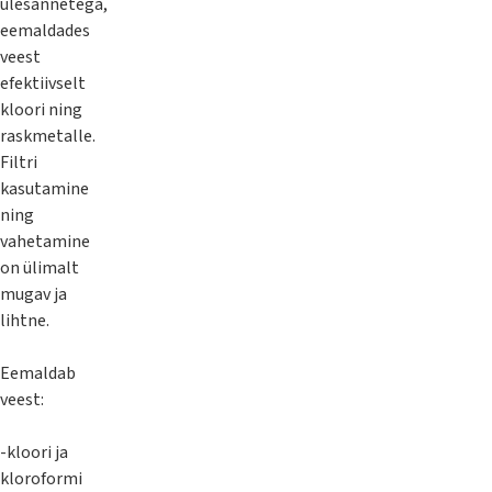
ülesannetega,
eemaldades
veest
efektiivselt
kloori ning
raskmetalle.
Filtri
kasutamine
ning
vahetamine
on ülimalt
mugav ja
lihtne.
Eemaldab
veest:
-kloori ja
kloroformi