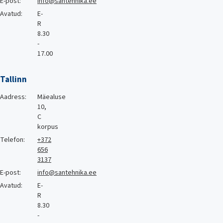
E-post:
info@santehnika.ee
Avatud:
E-
R
8.30
-
17.00
Tallinn
Aadress:
Mäealuse
10,
C
korpus
Telefon:
+372
656
3137
E-post:
info@santehnika.ee
Avatud:
E-
R
8.30
-