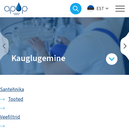
EST
Kauglugemine
Santehnika
Tooted
Veefiltrid