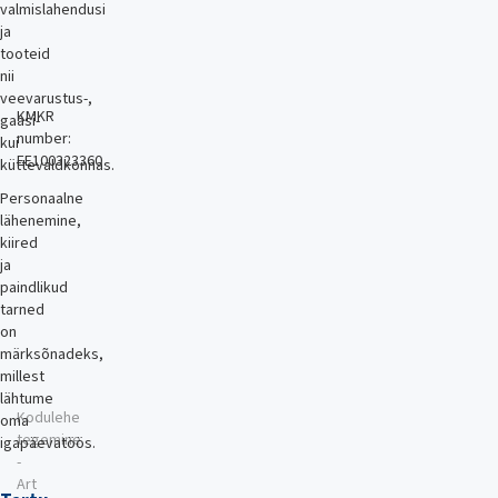
valmislahendusi
ja
tooteid
nii
veevarustus-,
KMKR
gaasi-
number:
kui
EE100323360
küttevaldkonnas.
Personaalne
lähenemine,
kiired
ja
paindlikud
tarned
on
märksõnadeks,
millest
lähtume
Kodulehe
oma
tegemine
igapäevatöös.
-
Art