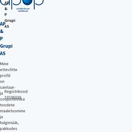
AP
&
P
Grupi
AP
AS
&
P
Grupi
AS
Meie
ettevõtte
profiil
on
sanitaar-
Registrikood:
ja
10236330
soojustehnika
toodete
maaletoomine
ja
hulgimüük,
pakkudes