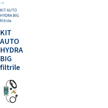
KIT AUTO
HYDRA BIG
filtrile
KIT
AUTO
HYDRA
BIG
filtrile