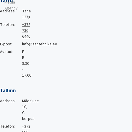
Tartu
Media
Agency
Aadress:
Tähe
127g
Telefon:
+372
736
6446
E-post:
info@santehnika.ee
Avatud:
E-
R
8.30
-
17.00
Tallinn
Aadress:
Mäealuse
10,
C
korpus
Telefon:
+372