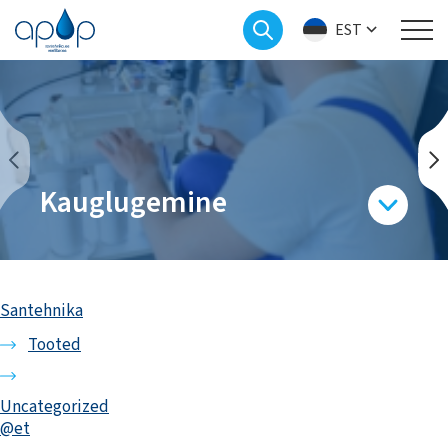
EST
Kauglugemine
Santehnika
Tooted
Uncategorized
@et