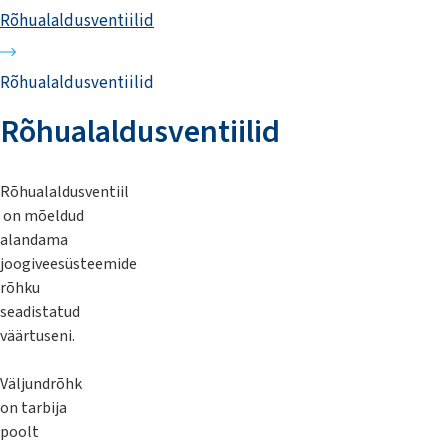
Rõhualaldusventiilid
Rõhualaldusventiilid
Rõhualaldusventiilid
Rõhualaldusventiil
on mõeldud
alandama
joogiveesüsteemide
rõhku
seadistatud
väärtuseni.
Väljundrõhk
on tarbija
poolt