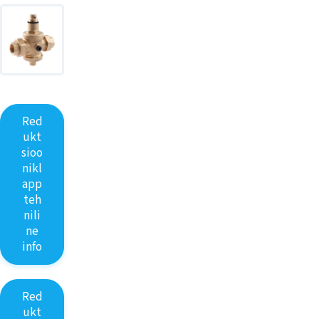
Red
ukt
sioo
nikl
app
teh
nili
ne
info
Red
ukt