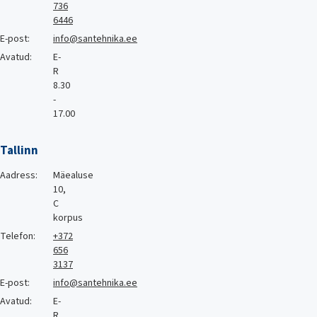
736
6446
E-post:
info@santehnika.ee
Avatud:
E-
R
8.30
-
17.00
Tallinn
Aadress:
Mäealuse
10,
C
korpus
Telefon:
+372
656
3137
E-post:
info@santehnika.ee
Avatud:
E-
R