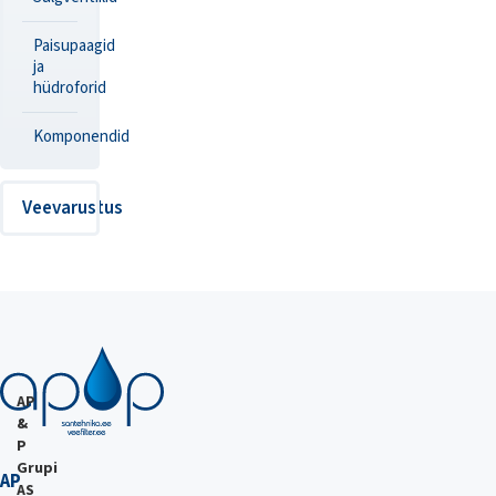
Paisupaagid
ja
hüdroforid
Komponendid
Veevarustus
AP
&
P
Grupi
AP
AS