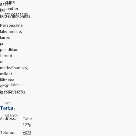
KMKR
gaasi-
number:
kui
EE100323360
küttevaldkonnas.
Personaalne
lähenemine,
kiired
ja
paindlikud
tarned
on
märksõnadeks,
millest
lähtume
Kodulehe
oma
tegemine
igapäevatöös.
-
Art
Tartu
Media
Agency
Aadress:
Tähe
127g
Telefon:
+372