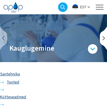
EST
Kauglugemine
Santehnika
Tooted
Kütteseadmed