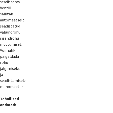
seadistatav.
Ventiil
säilitab
automaatselt
seadistatud
väljundrõhu
sisendrõhu
muutumisel.
Võimalik
paigaldada
rõhu
jälgimiseks
ja
seadistamiseks
manomeeter.
Tehnilised
andmed: