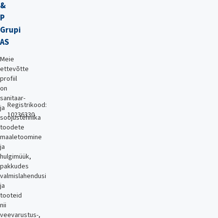
&
P
Grupi
AS
Meie
ettevõtte
profiil
on
sanitaar-
Registrikood:
ja
10236330
soojustehnika
toodete
maaletoomine
ja
hulgimüük,
pakkudes
valmislahendusi
ja
tooteid
nii
veevarustus-,