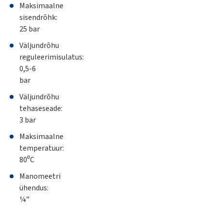
Maksimaalne
sisendrõhk:
25 bar
Väljundrõhu
reguleerimisulatus:
0,5-6
bar
Väljundrõhu
tehaseseade:
3 bar
Maksimaalne
temperatuur:
80⁰C
Manomeetri
ühendus:
¼”