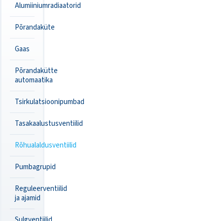
Alumiiniumradiaatorid
Põrandaküte
Gaas
Põrandakütte
automaatika
Tsirkulatsioonipumbad
Tasakaalustusventiilid
Rõhualaldusventiilid
Pumbagrupid
Reguleerventiilid
ja ajamid
Sulgventiilid