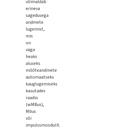
võimaldab
erineva
sagedusega
andmete
lugemist,
mis
on
väga
heaks
aluseks
mõõteandmete
automaatseks
kauglugemiseks
kasutades
raadio
(wMBus),
Mbus
või
impulssmoodulit.