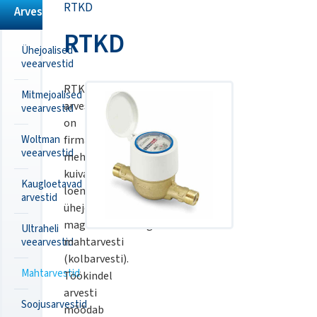
RTKD
Arvestid
RTKD
Ühejoalised
veearvestid
RTKD
Mitmejoalised
arvesti
veearvestid
on
Woltman
firma
Zenner
uus
veearvestid
mehaaniline
kuiva
Kaugloetavad
loenduriga
arvestid
ühejoaline
magnetülekandega
Ultraheli
mahtarvesti
veearvestid
(kolbarvesti).
Mahtarvestid
Töökindel
arvesti
Soojusarvestid
mõõdab