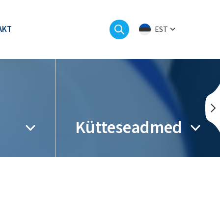
AKT
EST
Kütteseadmed