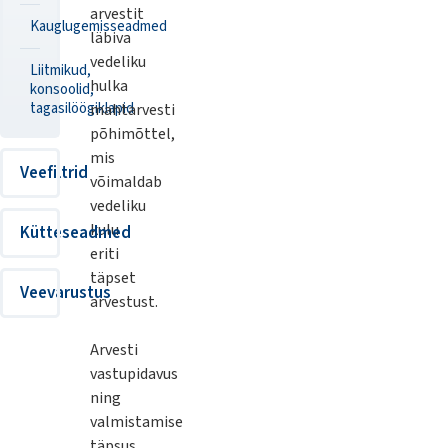
arvestit
Kauglugemisseadmed
läbiva
vedeliku
Liitmikud,
hulka
konsoolid,
tagasilöögiklapid
mahtarvesti
põhimõttel,
mis
Veefiltrid
võimaldab
vedeliku
kulu
Kütteseadmed
eriti
täpset
Veevarustus
arvestust.
Arvesti
vastupidavus
ning
valmistamise
täpsus