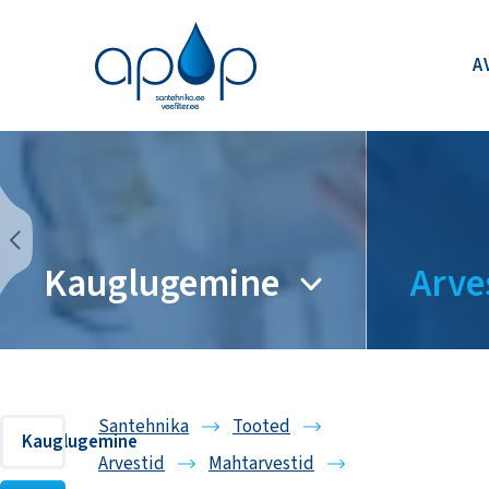
A
Kauglugemine
Arve
Santehnika
Tooted
Kauglugemine
Arvestid
Mahtarvestid