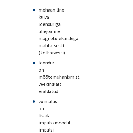
mehaaniline
kuiva
loenduriga
ühejoaline
magnetülekandega
mahtarvesti
(kolbarvesti)
loendur
on
mõõtemehanismist
veekindlalt
eraldatud
võimalus
on
lisada
impulssmoodul,
impulsi