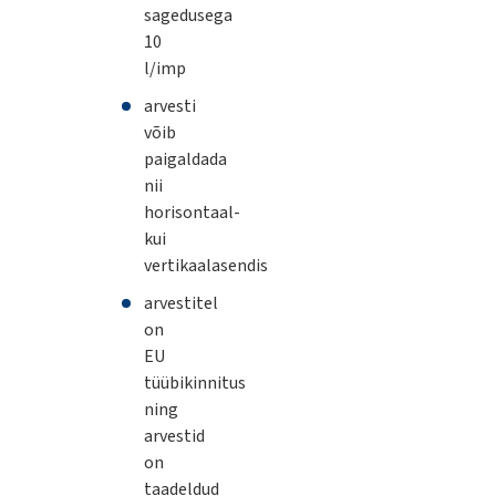
sagedusega
10
l/imp
arvesti
võib
paigaldada
nii
horisontaal-
kui
vertikaalasendis
arvestitel
on
EU
tüübikinnitus
ning
arvestid
on
taadeldud