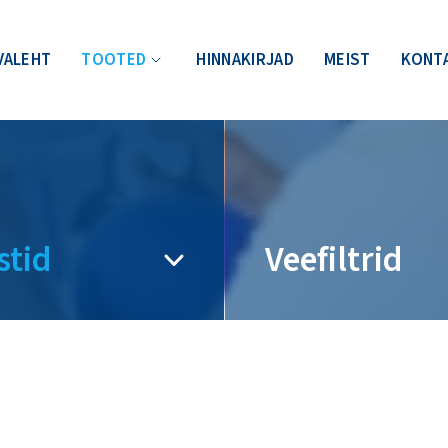
VALEHT
TOOTED
HINNAKIRJAD
MEIST
KONT
stid
Veefiltrid