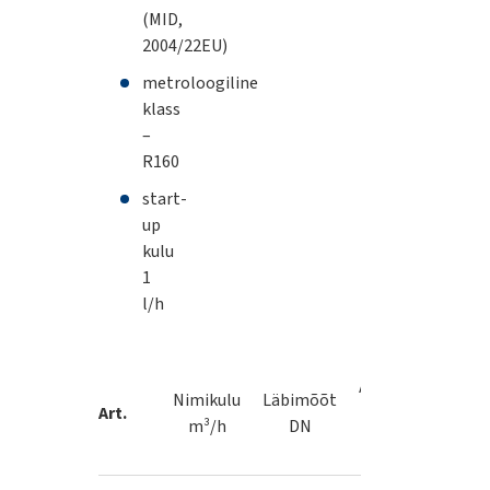
(MID,
2004/22EU)
metroloogiline
klass
–
R160
start-
up
kulu
1
l/h
Max.
Arvesti
Nimikulu
Läbimõõt
lubatu
Art.
pikkus
m³/h
DN
kulu
mm
m³/h