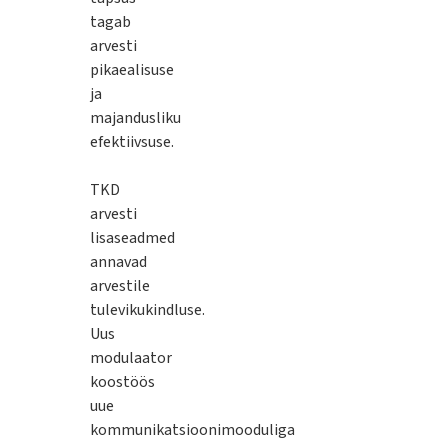
tagab
arvesti
pikaealisuse
ja
majandusliku
efektiivsuse.
TKD
arvesti
lisaseadmed
annavad
arvestile
tulevikukindluse.
Uus
modulaator
koostöös
uue
kommunikatsioonimooduliga