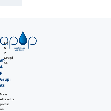
AP
&
P
Grupi
AP
AS
&
P
Grupi
AS
Meie
ettevõtte
profiil
on