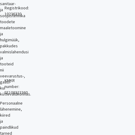
sanitaar-
Registrikood:
ja
10236330
soojustehnika
toodete
maaletoomine
ja
hulgimüük,
pakkudes
valmislahendusi
ja
tooteid
nii
veevarustus-,
KMKR
gaasi-
number:
kui
EE100323360
küttevaldkonnas.
Personaalne
lähenemine,
kiired
ja
paindlikud
tarned