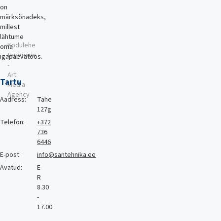
on
märksõnadeks,
millest
lähtume
Kodulehe
oma
tegemine
igapäevatöös.
-
Art
Tartu
Media
Agency
Aadress:
Tähe
127g
Telefon:
+372
736
6446
E-post:
info@santehnika.ee
Avatud:
E-
R
8.30
-
17.00