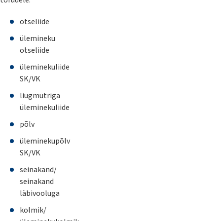
torudele:
otseliide
ülemineku
otseliide
üleminekuliide
SK/VK
liugmutriga
üleminekuliide
põlv
üleminekupõlv
SK/VK
seinakand/
seinakand
läbivooluga
kolmik/