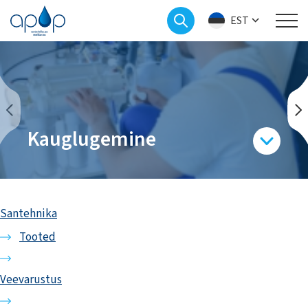
EST
Kauglugemine
Santehnika
Tooted
Veevarustus