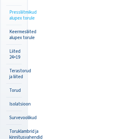
Pressliitmikud
alupex torule
Keermesliited
alupex torule
Liited
24×19
Terastorud
ja liited
Torud
Isolatsioon
Survevoolikud
Toruklambrid ja
kinnitusvahendid