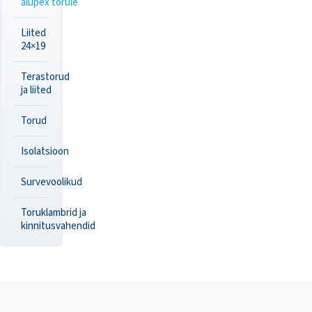
alupex torule
Liited
24×19
Terastorud
ja liited
Torud
Isolatsioon
Survevoolikud
Toruklambrid ja
kinnitusvahendid