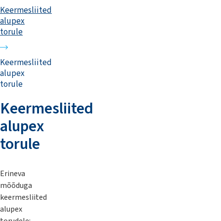
Keermesliited
alupex
torule
Keermesliited
alupex
torule
Keermesliited
alupex
torule
Erineva
mõõduga
keermesliited
alupex