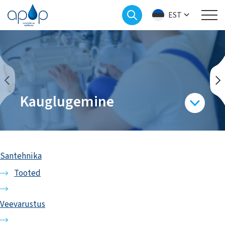
EST
Kauglugemine
Santehnika
Tooted
Veevarustus