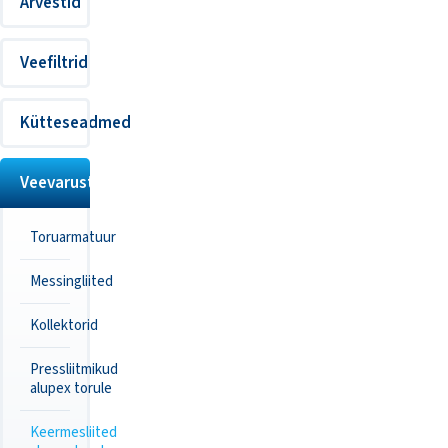
Arvestid
Veefiltrid
Kütteseadmed
Veevarustus
Toruarmatuur
Messingliited
Kollektorid
Pressliitmikud
alupex torule
Keermesliited