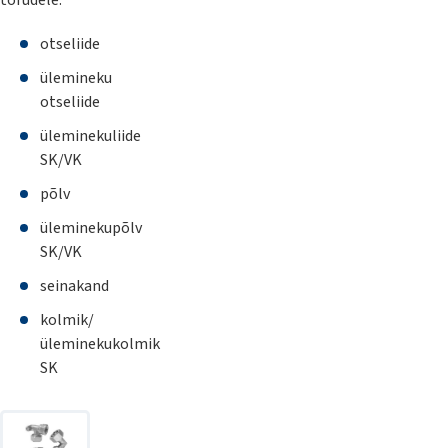
torudele:
otseliide
ülemineku
otseliide
üleminekuliide
SK/VK
põlv
üleminekupõlv
SK/VK
seinakand
kolmik/
üleminekukolmik
SK