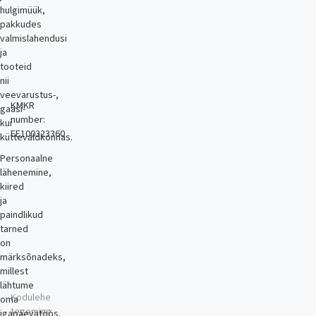
hulgimüük,
pakkudes
valmislahendusi
ja
tooteid
nii
veevarustus-,
KMKR
gaasi-
number:
kui
EE100323360
küttevaldkonnas.
Personaalne
lähenemine,
kiired
ja
paindlikud
tarned
on
märksõnadeks,
millest
lähtume
Kodulehe
oma
tegemine
igapäevatöös.