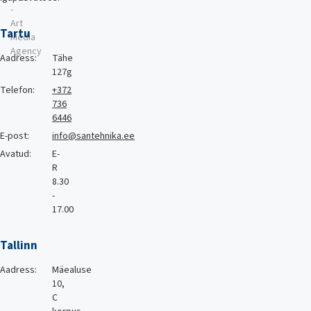
-
Art
Tartu
Media
Agency
Aadress:
Tähe
127g
Telefon:
+372
736
6446
E-post:
info@santehnika.ee
Avatud:
E-
R
8.30
-
17.00
Tallinn
Aadress:
Mäealuse
10,
C