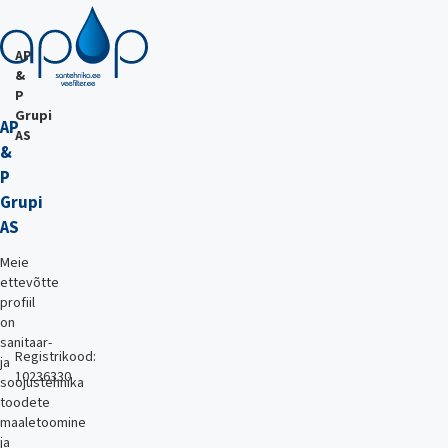
AP
&
P
Grupi
AP
AS
&
P
Grupi
AS
Meie
ettevõtte
profiil
on
sanitaar-
Registrikood:
ja
10236330
soojustehnika
toodete
maaletoomine
ja