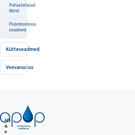
Puhastatavad
filtrid
Pöördosmoosi
seadmed
Kütteseadmed
Veevarustus
AP
&
P