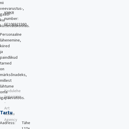
nii
veevarustus-,
KMKR
gaasi-
number:
kui
EE100323360
küttevaldkonnas.
Personaalne
lähenemine,
kiired
ja
paindlikud
tarned
on
märksõnadeks,
millest
lähtume
Kodulehe
oma
tegemine
igapäevatöös.
-
Art
Tartu
Media
Agency
Aadress:
Tähe
127g