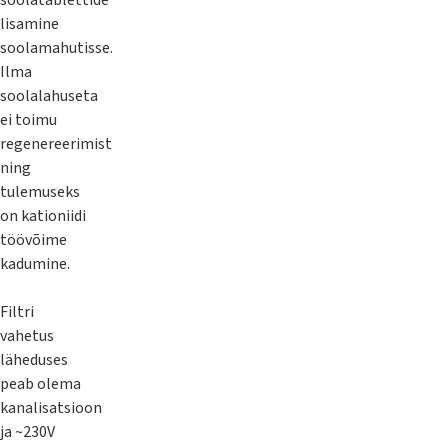
soolatablettide
lisamine
soolamahutisse.
Ilma
soolalahuseta
ei toimu
regenereerimist
ning
tulemuseks
on kationiidi
töövõime
kadumine.
Filtri
vahetus
läheduses
peab olema
kanalisatsioon
ja ~230V