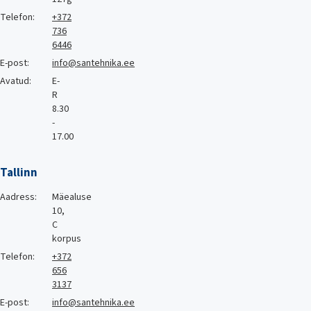
Telefon:
+372
736
6446
E-post:
info@santehnika.ee
Avatud:
E-
R
8.30
-
17.00
Tallinn
Aadress:
Mäealuse
10,
C
korpus
Telefon:
+372
656
3137
E-post:
info@santehnika.ee