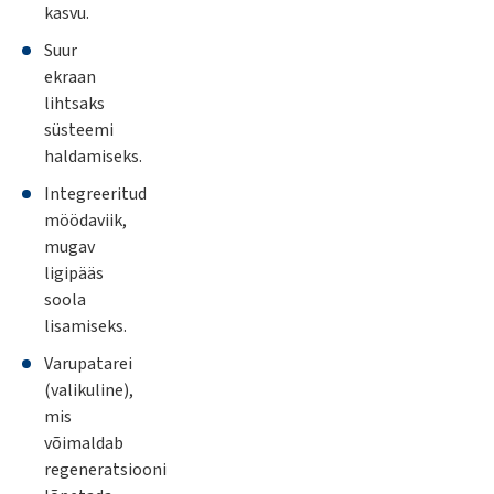
kasvu.
Suur
ekraan
lihtsaks
süsteemi
haldamiseks.
Integreeritud
möödaviik,
mugav
ligipääs
soola
lisamiseks.
Varupatarei
(valikuline),
mis
võimaldab
regeneratsiooni