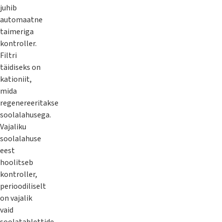
juhib
automaatne
taimeriga
kontroller.
Filtri
täidiseks on
kationiit,
mida
regenereeritakse
soolalahusega.
Vajaliku
soolalahuse
eest
hoolitseb
kontroller,
perioodiliselt
on vajalik
vaid