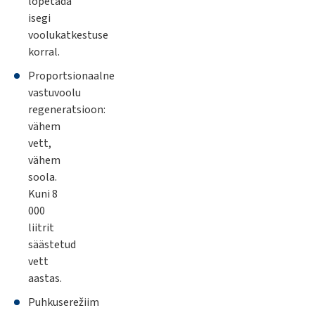
lõpetada
isegi
voolukatkestuse
korral.
Proportsionaalne
vastuvoolu
regeneratsioon:
vähem
vett,
vähem
soola.
Kuni 8
000
liitrit
säästetud
vett
aastas.
Puhkuserežiim