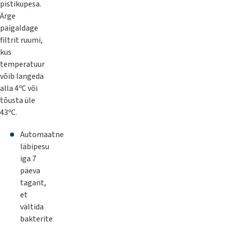
pistikupesa.
Ärge
paigaldage
filtrit ruumi,
kus
temperatuur
võib langeda
alla 4ºC või
tõusta üle
43ºC.
Automaatne
läbipesu
iga 7
päeva
tagant,
et
vältida
bakterite