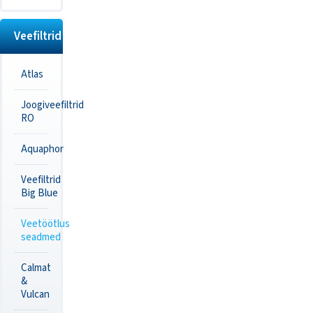
Veefiltrid
Atlas
Joogiveefiltrid
RO
Aquaphor
Veefiltrid
Big Blue
Veetöötlus
seadmed
Calmat
&
Vulcan