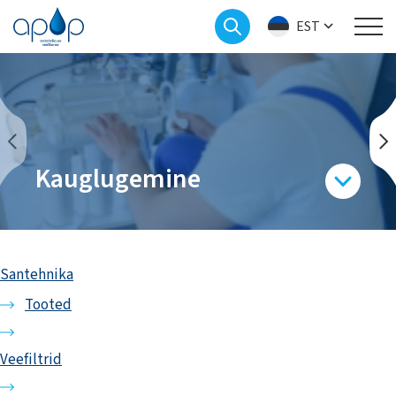
EST
Kauglugemine
Santehnika
Tooted
Veefiltrid