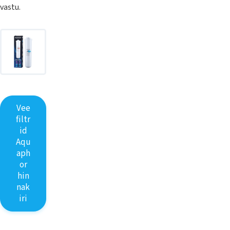
vastu.
Vee
filtr
id
Aqu
aph
or
hin
nak
iri