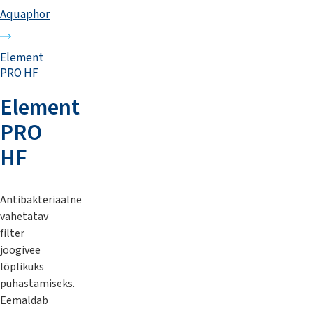
Aquaphor
Element
PRO HF
Element
PRO
HF
Antibakteriaalne
vahetatav
filter
joogivee
lõplikuks
puhastamiseks.
Eemaldab