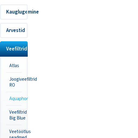
Kauglugemine
Arvestid
Veefiltrid
Atlas
Joogiveefiltrid
RO
Aquaphor
Veefiltrid
Big Blue
Veetöötlus
seadmed