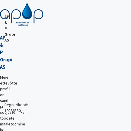
AP
&
P
Grupi
AP
AS
&
P
Grupi
AS
Meie
ettevõtte
profiil
on
sanitaar-
Registrikood:
ja
10236330
soojustehnika
toodete
maaletoomine
ja