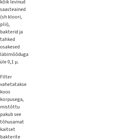
kõik levinud
saasteained
(sh kloori,
plii),
bakterid ja
tahked
osakesed
läbimõõduga
üle 0,1 µ.
Filter
vahetatakse
koos
korpusega,
mistõttu
pakub see
tõhusamat
kaitset
bakterite