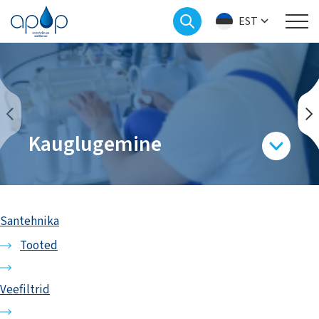
EST
Kauglugemine
Santehnika
Tooted
Veefiltrid