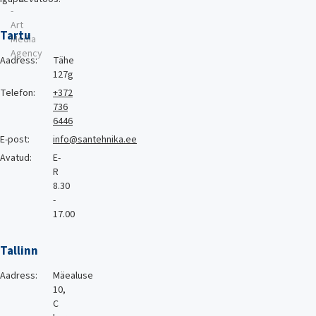
-
Art
Tartu
Media
Agency
Aadress:
Tähe
127g
Telefon:
+372
736
6446
E-post:
info@santehnika.ee
Avatud:
E-
R
8.30
-
17.00
Tallinn
Aadress:
Mäealuse
10,
C