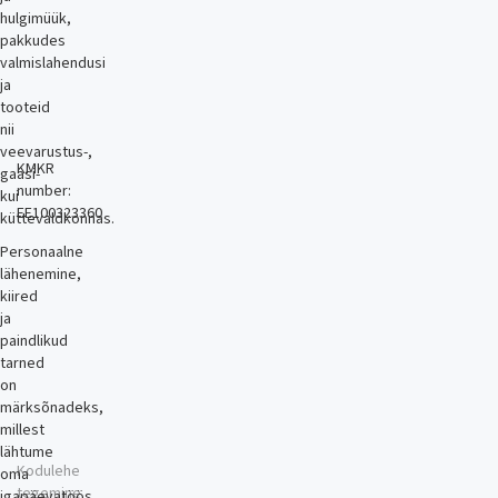
hulgimüük,
pakkudes
valmislahendusi
ja
tooteid
nii
veevarustus-,
KMKR
gaasi-
number:
kui
EE100323360
küttevaldkonnas.
Personaalne
lähenemine,
kiired
ja
paindlikud
tarned
on
märksõnadeks,
millest
lähtume
Kodulehe
oma
tegemine
igapäevatöös.