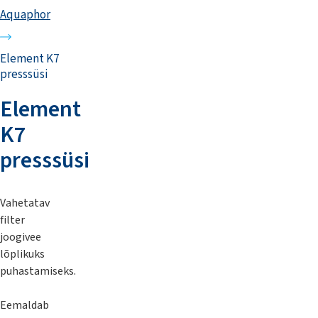
Aquaphor
Element K7
presssüsi
Element
K7
presssüsi
Vahetatav
filter
joogivee
lõplikuks
puhastamiseks.
Eemaldab