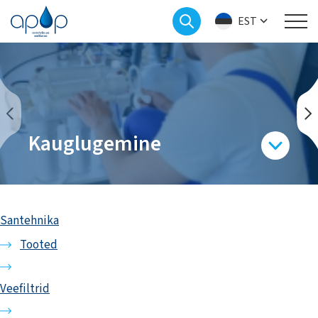
EST
Kauglugemine
Santehnika
Tooted
Veefiltrid