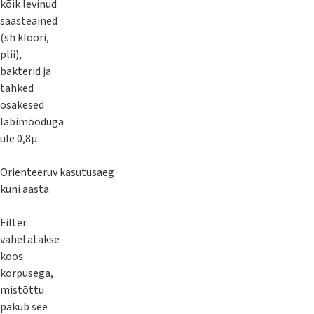
kõik levinud
saasteained
(sh kloori,
plii),
bakterid ja
tahked
osakesed
läbimõõduga
üle 0,8µ.
Orienteeruv kasutusaeg
kuni aasta.
Filter
vahetatakse
koos
korpusega,
mistõttu
pakub see