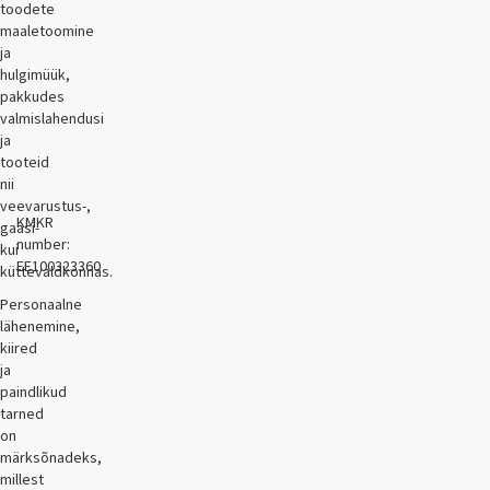
toodete
maaletoomine
ja
hulgimüük,
pakkudes
valmislahendusi
ja
tooteid
nii
veevarustus-,
KMKR
gaasi-
number:
kui
EE100323360
küttevaldkonnas.
Personaalne
lähenemine,
kiired
ja
paindlikud
tarned
on
märksõnadeks,
millest