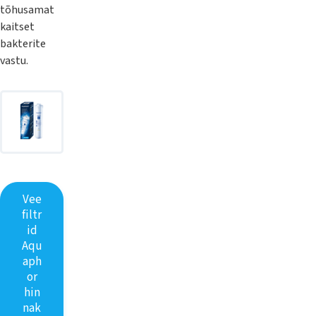
tõhusamat
kaitset
bakterite
vastu.
Vee
filtr
id
Aqu
aph
or
hin
nak