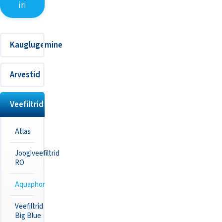
iri
Kauglugemine
Arvestid
Veefiltrid
Atlas
Joogiveefiltrid
RO
Aquaphor
Veefiltrid
Big Blue