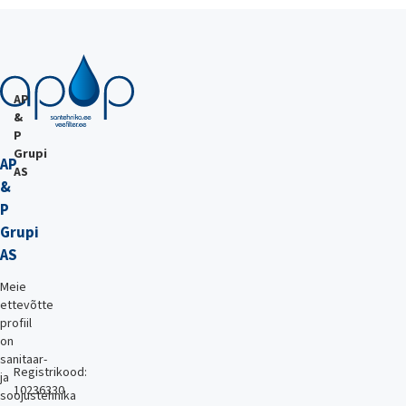
AP
&
P
Grupi
AP
AS
&
P
Grupi
AS
Meie
ettevõtte
profiil
on
sanitaar-
Registrikood:
ja
10236330
soojustehnika