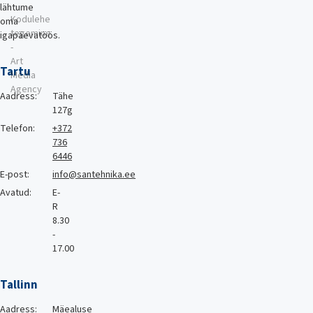
lähtume
Kodulehe
oma
tegemine
igapäevatöös.
-
Art
Tartu
Media
Agency
Aadress:
Tähe
127g
Telefon:
+372
736
6446
E-post:
info@santehnika.ee
Avatud:
E-
R
8.30
-
17.00
Tallinn
Aadress:
Mäealuse