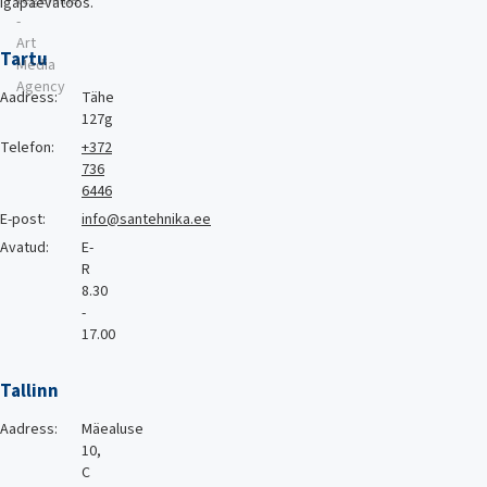
igapäevatöös.
-
Art
Tartu
Media
Agency
Aadress:
Tähe
127g
Telefon:
+372
736
6446
E-post:
info@santehnika.ee
Avatud:
E-
R
8.30
-
17.00
Tallinn
Aadress:
Mäealuse
10,
C