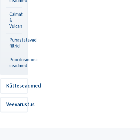
seadmed
Calmat
&
Vulcan
Puhastatavad
filtrid
Pöördosmoosi
seadmed
Kütteseadmed
Veevarustus