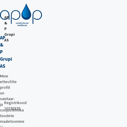
AP
&
P
Grupi
AP
AS
&
P
Grupi
AS
Meie
ettevõtte
profiil
on
sanitaar-
Registrikood:
ja
10236330
soojustehnika
toodete
maaletoomine