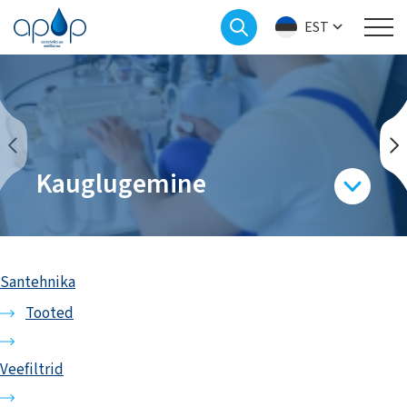
EST
Kauglugemine
Santehnika
Tooted
Veefiltrid