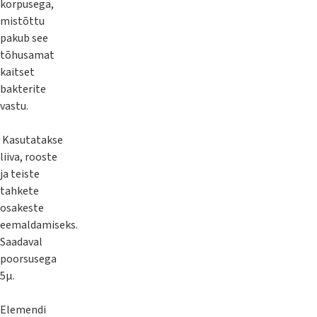
korpusega,
mistõttu
pakub see
tõhusamat
kaitset
bakterite
vastu.
Kasutatakse
liiva, rooste
ja teiste
tahkete
osakeste
eemaldamiseks.
Saadaval
poorsusega
5µ.
Elemendi