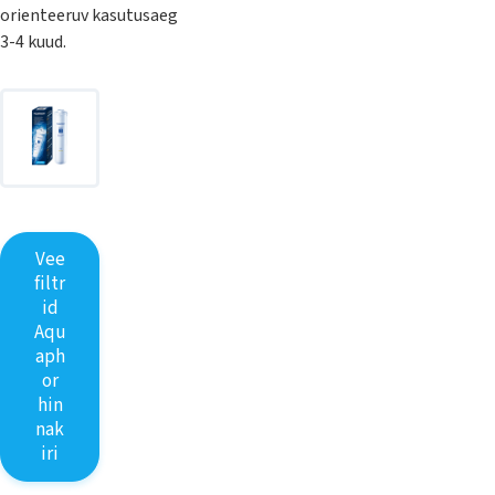
orienteeruv kasutusaeg
3-4 kuud.
Vee
filtr
id
Aqu
aph
or
hin
nak
iri