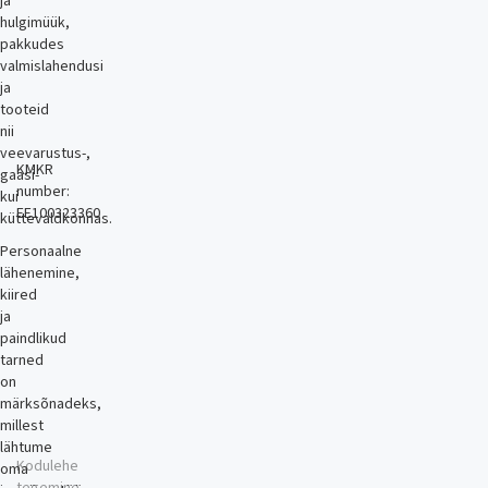
ja
hulgimüük,
pakkudes
valmislahendusi
ja
tooteid
nii
veevarustus-,
KMKR
gaasi-
number:
kui
EE100323360
küttevaldkonnas.
Personaalne
lähenemine,
kiired
ja
paindlikud
tarned
on
märksõnadeks,
millest
lähtume
Kodulehe
oma
tegemine