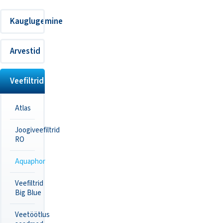
Kauglugemine
Arvestid
Veefiltrid
Atlas
Joogiveefiltrid
RO
Aquaphor
Veefiltrid
Big Blue
Veetöötlus