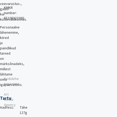
veevarustus-,
KMKR
gaasi-
number:
kui
EE100323360
küttevaldkonnas.
Personaalne
lähenemine,
kiired
ja
paindlikud
tarned
on
märksõnadeks,
millest
lähtume
Kodulehe
oma
tegemine
igapäevatöös.
-
Art
Tartu
Media
Agency
Aadress:
Tähe
127g