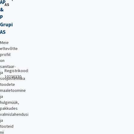
AP
AS
&
P
Grupi
AS
Meie
ettevõtte
profiil
on
sanitaar-
Registrikood:
ja
10236330
soojustehnika
toodete
maaletoomine
ja
hulgimüük,
pakkudes
valmislahendusi
ja
tooteid
nii