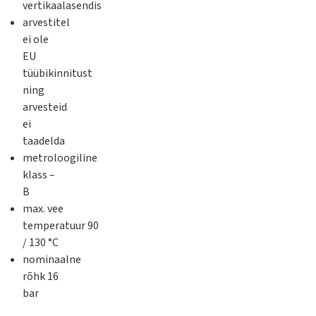
vertikaalasendis
arvestitel
ei ole
EU
tüübikinnitust
ning
arvesteid
ei
taadelda
metroloogiline
klass –
B
max. vee
temperatuur 90
/ 130 °C
nominaalne
rõhk 16
bar