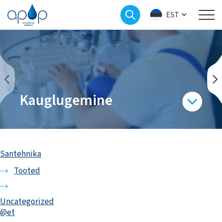
EST
Kauglugemine
Santehnika
Tooted
Uncategorized
@et