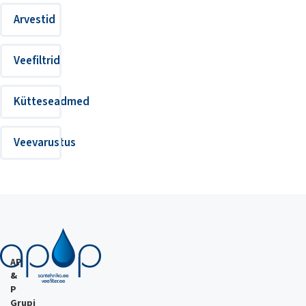
Arvestid
Veefiltrid
Kütteseadmed
Veevarustus
AP
&
P
Grupi