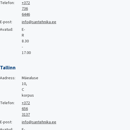
Telefon:
+372
736
6446
E-post:
info@santehnika.ee
Avatud:
E-
R
8.30
-
17.00
Tallinn
Aadress:
Mäealuse
10,
C
korpus
Telefon:
+372
656
3137
E-post:
info@santehnika.ee
Avatud:
E-