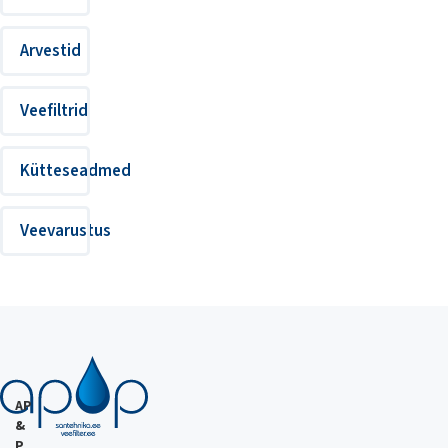
Arvestid
Veefiltrid
Kütteseadmed
Veevarustus
AP
&
P