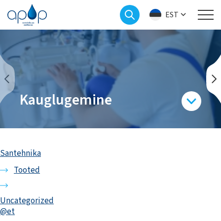
EST
Kauglugemine
Santehnika
Tooted
Uncategorized
@et