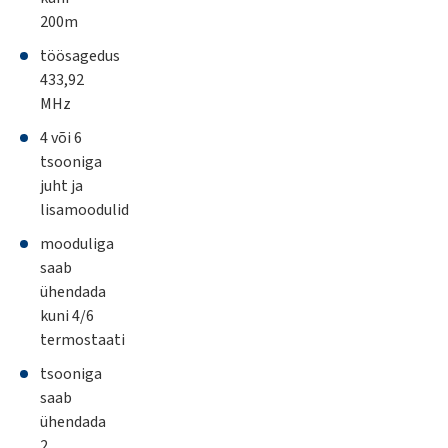
200m
töösagedus
433,92
MHz
4 või 6
tsooniga
juht ja
lisamoodulid
mooduliga
saab
ühendada
kuni 4/6
termostaati
tsooniga
saab
ühendada
2