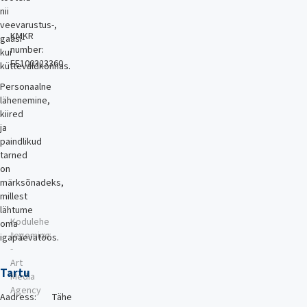
nii
veevarustus-,
KMKR
gaasi-
number:
kui
EE100323360
küttevaldkonnas.
Personaalne
lähenemine,
kiired
ja
paindlikud
tarned
on
märksõnadeks,
millest
lähtume
Kodulehe
oma
tegemine
igapäevatöös.
-
Art
Tartu
Media
Agency
Aadress:
Tähe