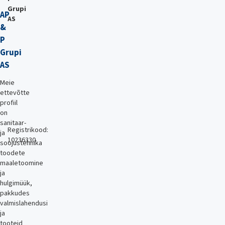
Grupi
AP
AS
&
P
Grupi
AS
Meie
ettevõtte
profiil
on
sanitaar-
Registrikood:
ja
10236330
soojustehnika
toodete
maaletoomine
ja
hulgimüük,
pakkudes
valmislahendusi
ja
tooteid