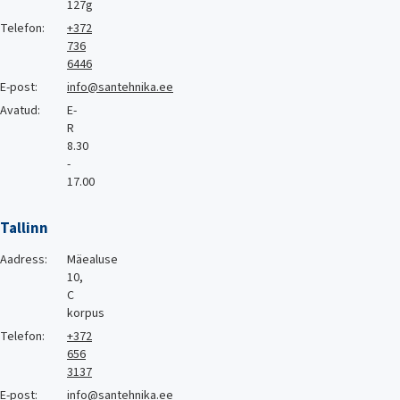
127g
Telefon:
+372
736
6446
E-post:
info@santehnika.ee
Avatud:
E-
R
8.30
-
17.00
Tallinn
Aadress:
Mäealuse
10,
C
korpus
Telefon:
+372
656
3137
E-post:
info@santehnika.ee