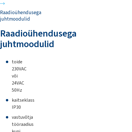
Raadioühendusega
juhtmoodulid
Raadioühendusega
juhtmoodulid
toide
230VAC
või
24VAC
50Hz
kaitseklass
IP30
vastuvõtja
tööraadius
kuni