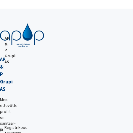
AP
&
P
Grupi
AP
AS
&
P
Grupi
AS
Meie
ettevõtte
profiil
on
sanitaar-
Registrikood:
ja