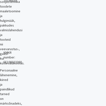
10236330
soojustehnika
toodete
maaletoomine
ja
hulgimüük,
pakkudes
valmislahendusi
ja
tooteid
nii
veevarustus-,
KMKR
gaasi-
number:
kui
EE100323360
küttevaldkonnas.
Personaalne
lähenemine,
kiired
ja
paindlikud
tarned
on
märksõnadeks,