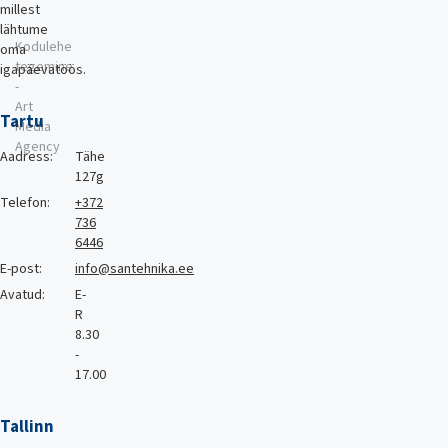
millest
lähtume
Kodulehe
oma
tegemine
igapäevatöös.
-
Art
Tartu
Media
Agency
Aadress:
Tähe
127g
Telefon:
+372
736
6446
E-post:
info@santehnika.ee
Avatud:
E-
R
8.30
-
17.00
Tallinn