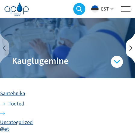
EST
Kauglugemine
Santehnika
Tooted
Uncategorized
@et