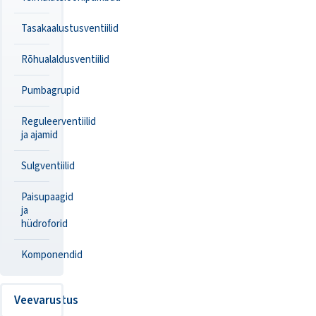
Tasakaalustusventiilid
Rõhualaldusventiilid
Pumbagrupid
Reguleerventiilid
ja ajamid
Sulgventiilid
Paisupaagid
ja
hüdroforid
Komponendid
Veevarustus