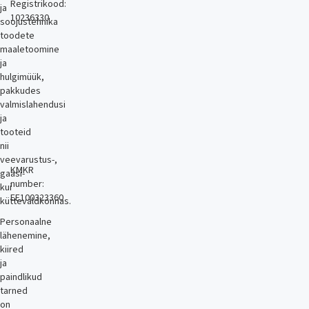
Registrikood:
ja
10236330
soojustehnika
toodete
maaletoomine
ja
hulgimüük,
pakkudes
valmislahendusi
ja
tooteid
nii
veevarustus-,
KMKR
gaasi-
number:
kui
EE100323360
küttevaldkonnas.
Personaalne
lähenemine,
kiired
ja
paindlikud
tarned
on