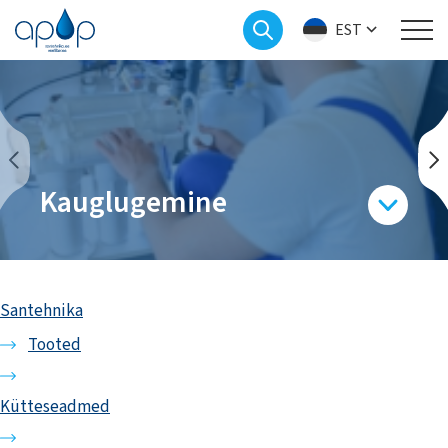
EST
Kauglugemine
Santehnika
Tooted
Kütteseadmed