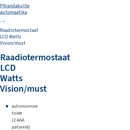
Põrandakütte
automaatika
Raadiotermostaat
LCD Watts
Vision/must
Raadiotermostaat
LCD
Watts
Vision/must
autonoomne
toide
(2 AAA
patareid)