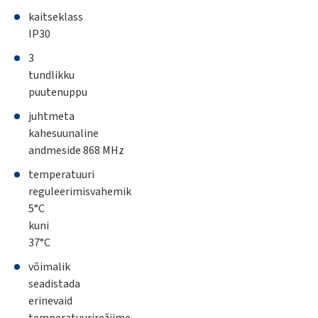
kaitseklass
IP30
3
tundlikku
puutenuppu
juhtmeta
kahesuunaline
andmeside 868 MHz
temperatuuri
reguleerimisvahemik
5°C
kuni
37°C
võimalik
seadistada
erinevaid