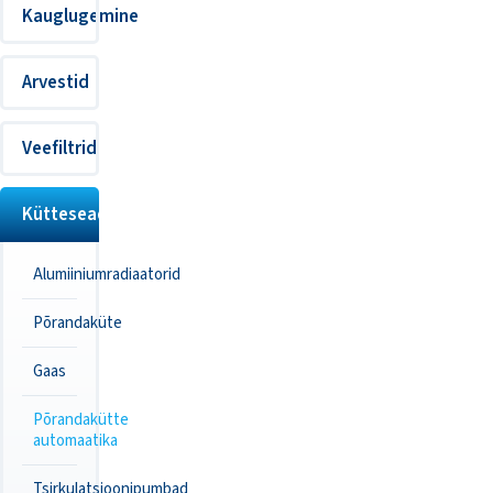
Kauglugemine
Arvestid
Veefiltrid
Kütteseadmed
Alumiiniumradiaatorid
Põrandaküte
Gaas
Põrandakütte
automaatika
Tsirkulatsioonipumbad