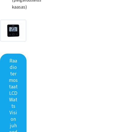
(paigaldusalus
kaasas)
Raa
dio
ter
mos
taat
LCD
Wat
ts
Visi
on
juh