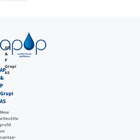
AP
&
P
Grupi
AP
AS
&
P
Grupi
AS
Meie
ettevõtte
profiil
on
sanitaar-