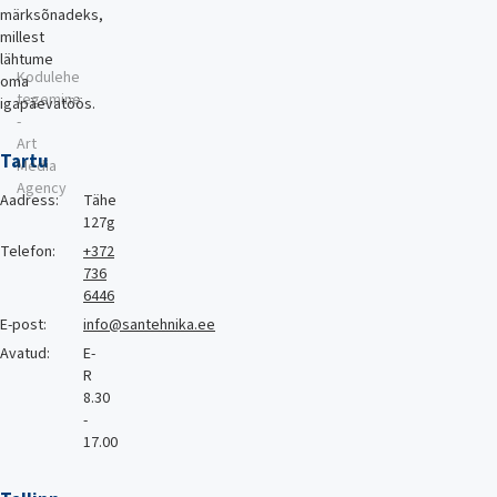
märksõnadeks,
millest
lähtume
Kodulehe
oma
tegemine
igapäevatöös.
-
Art
Tartu
Media
Agency
Aadress:
Tähe
127g
Telefon:
+372
736
6446
E-post:
info@santehnika.ee
Avatud:
E-
R
8.30
-
17.00