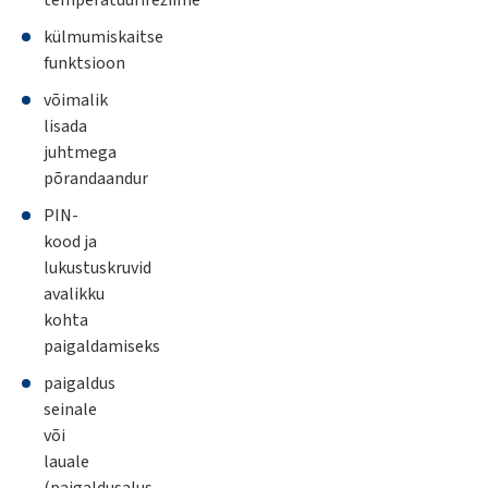
temperatuurirežiime
külmumiskaitse
funktsioon
võimalik
lisada
juhtmega
põrandaandur
PIN-
kood ja
lukustuskruvid
avalikku
kohta
paigaldamiseks
paigaldus
seinale
või
lauale