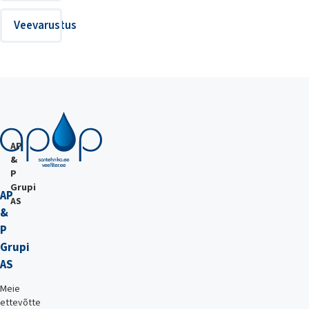
Veevarustus
AP
&
P
Grupi
AP
AS
&
P
Grupi
AS
Meie
ettevõtte