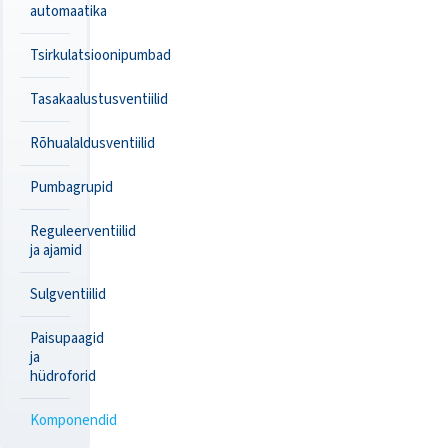
automaatika
Tsirkulatsioonipumbad
Tasakaalustusventiilid
Rõhualaldusventiilid
Pumbagrupid
Reguleerventiilid
ja ajamid
Sulgventiilid
Paisupaagid
ja
hüdroforid
Komponendid