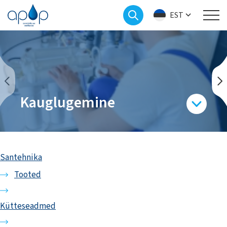
EST
Kauglugemine
Santehnika
Tooted
Kütteseadmed