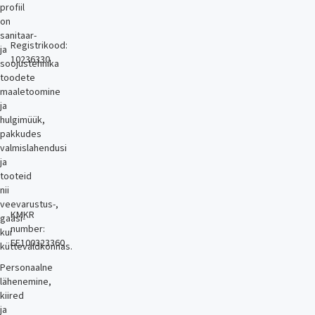
profiil
on
sanitaar-
Registrikood:
ja
10236330
soojustehnika
toodete
maaletoomine
ja
hulgimüük,
pakkudes
valmislahendusi
ja
tooteid
nii
veevarustus-,
KMKR
gaasi-
number:
kui
EE100323360
küttevaldkonnas.
Personaalne
lähenemine,
kiired
ja