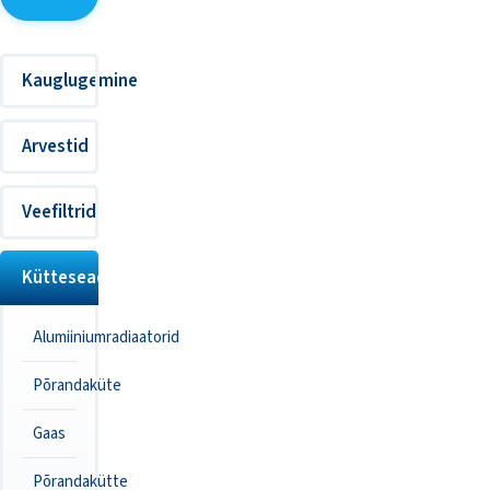
Kauglugemine
Arvestid
Veefiltrid
Kütteseadmed
Alumiiniumradiaatorid
Põrandaküte
Gaas
Põrandakütte