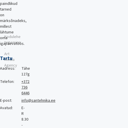
paindlikud
tarned
on
märksõnadeks,
millest
lähtume
Kodulehe
oma
tegemine
igapäevatöös.
-
Art
Tartu
Media
Agency
Aadress:
Tähe
127g
Telefon:
+372
736
6446
E-post:
info@santehnika.ee
Avatud:
E-
R
8.30
-