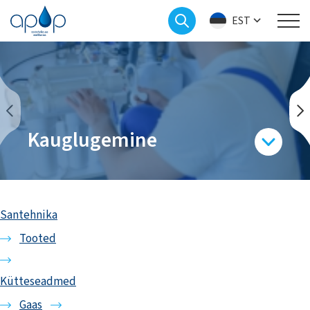
EST
Kauglugemine
Santehnika
Tooted
Kütteseadmed
Gaas