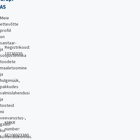
AS
Meie
ettevõtte
profiil
on
sanitaar-
Registrikood:
ja
10236330
soojustehnika
toodete
maaletoomine
ja
hulgimüük,
pakkudes
valmislahendusi
ja
tooteid
nii
veevarustus-,
KMKR
gaasi-
number:
kui
EE100323360
küttevaldkonnas.