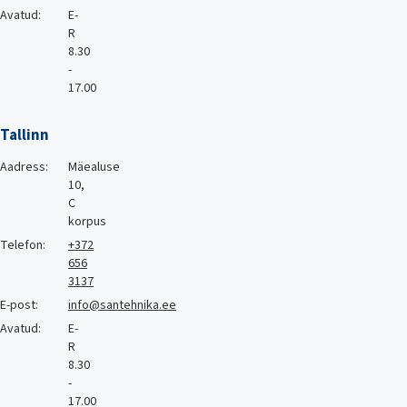
Avatud:
E-
R
8.30
-
17.00
Tallinn
Aadress:
Mäealuse
10,
C
korpus
Telefon:
+372
656
3137
E-post:
info@santehnika.ee
Avatud:
E-
R
8.30
-
17.00