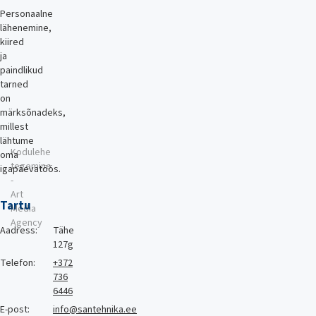
Personaalne
lähenemine,
kiired
ja
paindlikud
tarned
on
märksõnadeks,
millest
lähtume
Kodulehe
oma
tegemine
igapäevatöös.
-
Art
Tartu
Media
Agency
Aadress:
Tähe
127g
Telefon:
+372
736
6446
E-post:
info@santehnika.ee