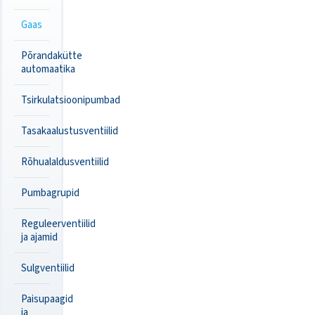
Gaas
Põrandakütte
automaatika
Tsirkulatsioonipumbad
Tasakaalustusventiilid
Rõhualaldusventiilid
Pumbagrupid
Reguleerventiilid
ja ajamid
Sulgventiilid
Paisupaagid
ja