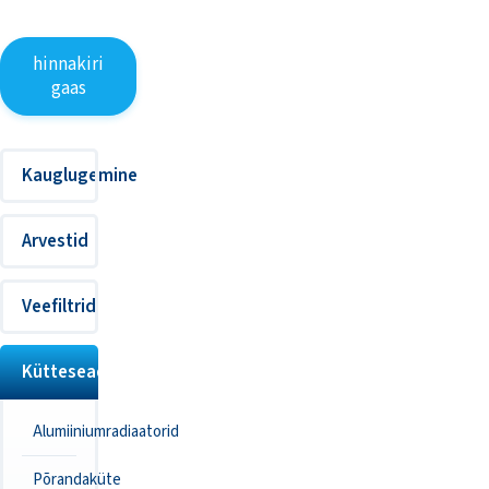
hinnakiri
gaas
Kauglugemine
Arvestid
Veefiltrid
Kütteseadmed
Alumiiniumradiaatorid
Põrandaküte