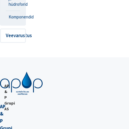
hüdroforid
Komponendid
Veevarustus
AP
&
P
Grupi
AP
AS
&
P
Grupi