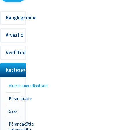
Kauglugemine
Arvestid
Veefiltrid
Kütteseadmed
Alumiiniumradiaatorid
Põrandaküte
Gaas
Põrandakütte
automaatika