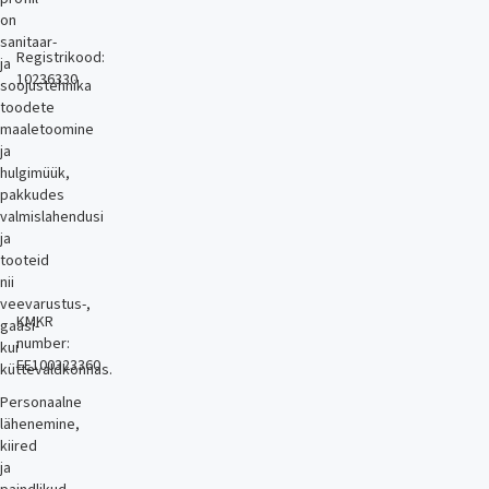
on
sanitaar-
Registrikood:
ja
10236330
soojustehnika
toodete
maaletoomine
ja
hulgimüük,
pakkudes
valmislahendusi
ja
tooteid
nii
veevarustus-,
KMKR
gaasi-
number:
kui
EE100323360
küttevaldkonnas.
Personaalne
lähenemine,
kiired
ja