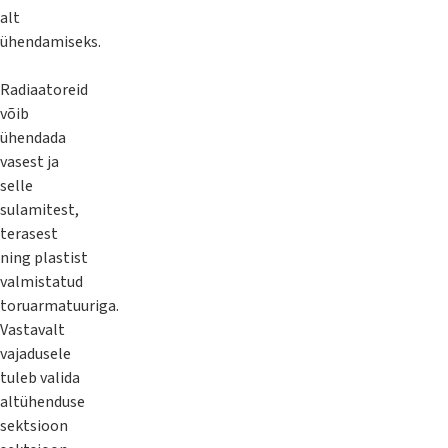
alt
ühendamiseks.
Radiaatoreid
võib
ühendada
vasest ja
selle
sulamitest,
terasest
ning plastist
valmistatud
toruarmatuuriga.
Vastavalt
vajadusele
tuleb valida
altühenduse
sektsioon