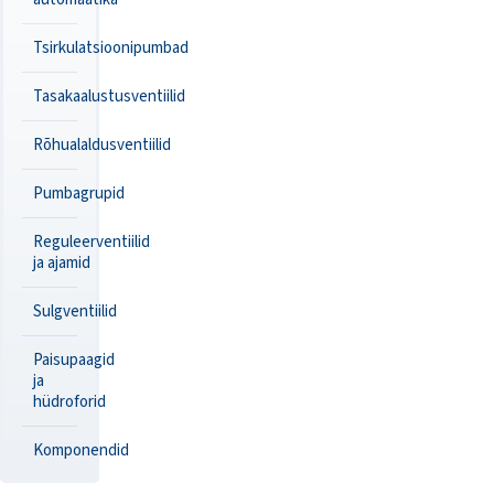
Tsirkulatsioonipumbad
Tasakaalustusventiilid
Rõhualaldusventiilid
Pumbagrupid
Reguleerventiilid
ja ajamid
Sulgventiilid
Paisupaagid
ja
hüdroforid
Komponendid