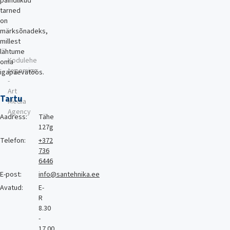
paindlikud
tarned
on
märksõnadeks,
millest
lähtume
Kodulehe
oma
tegemine
igapäevatöös.
-
Art
Tartu
Media
Agency
Aadress:
Tähe
127g
Telefon:
+372
736
6446
E-post:
info@santehnika.ee
Avatud:
E-
R
8.30
-
17.00