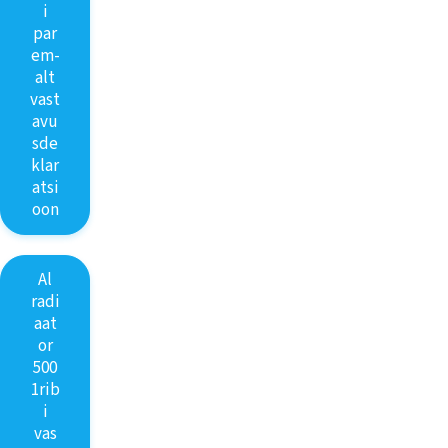
i
par
em-
alt
vast
avu
sde
klar
atsi
oon
Al
radi
aat
or
500
1rib
i
vas