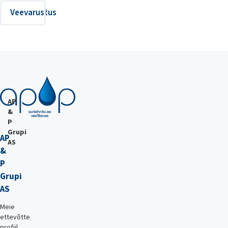
Veevarustus
AP
&
P
Grupi
AP
AS
&
P
Grupi
AS
Meie
ettevõtte
profiil