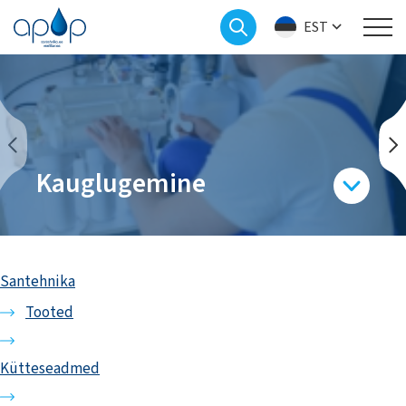
EST
Kauglugemine
Santehnika
Tooted
Kütteseadmed