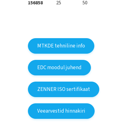
156858
25
50
300
R80H
MTKDE tehniline info
EDC moodul juhend
ZENNER ISO sertifikaat
Veearvestid hinnakiri