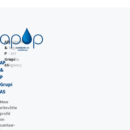
AP
Kodulehe
&
tegemine
P
- Art
Grupi
Media
AP
AS
Agency
&
P
Grupi
AS
Meie
ettevõtte
profiil
on
sanitaar-