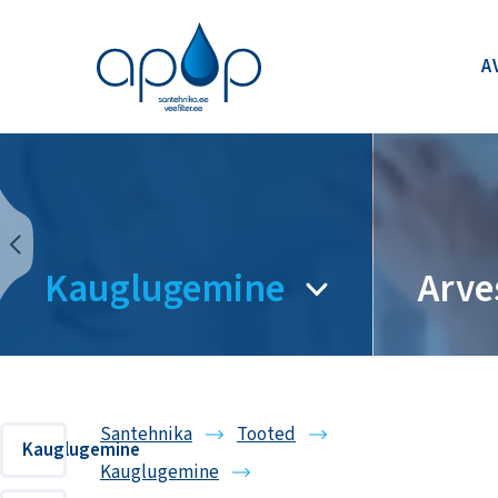
A
Kauglugemine
Arve
Santehnika
Tooted
Kauglugemine
Kauglugemine