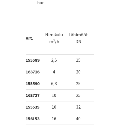
bar
Arvesti
Nimikulu
Läbimõõt
Metrolo
Art.
pikkus
m³/h
DN
kl
mm
155589
2,5
15
165
R80H
163726
4
20
190
R80H
155590
6,3
25
260
R80H
163727
10
25
260
R80H
155535
10
32
260
R80H
156153
16
40
300
R80H