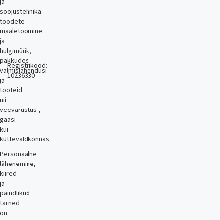
ja
soojustehnika
toodete
maaletoomine
ja
hulgimüük,
pakkudes
Registrikood:
valmislahendusi
10236330
ja
tooteid
nii
veevarustus-,
gaasi-
kui
küttevaldkonnas.
Personaalne
lähenemine,
kiired
ja
paindlikud
tarned
on