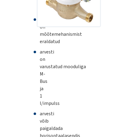
magnetülekandega
turbiinarvesti
loendur
on
mõõtemehanismist
eraldatud
arvesti
on
varustatud mooduliga
M-
Bus
ja
1
l/impulss
arvesti
võib
paigaldada
horisontaalasendis