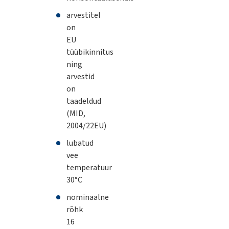
arvestitel
on
EU
tüübikinnitus
ning
arvestid
on
taadeldud
(MID,
2004/22EU)
lubatud
vee
temperatuur
30°C
nominaalne
rõhk
16