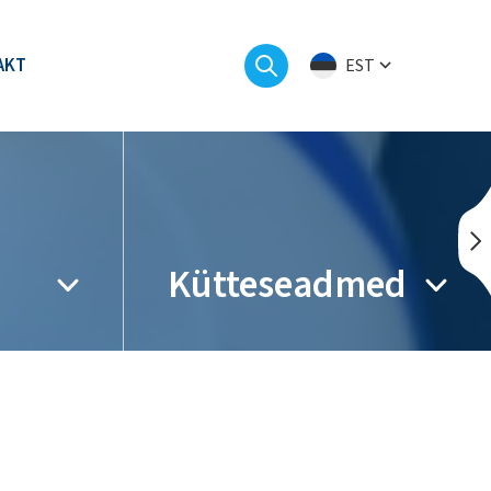
AKT
EST
Kütteseadmed