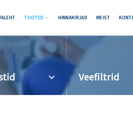
VALEHT
TOOTED
HINNAKIRJAD
MEIST
KONT
stid
Veefiltrid