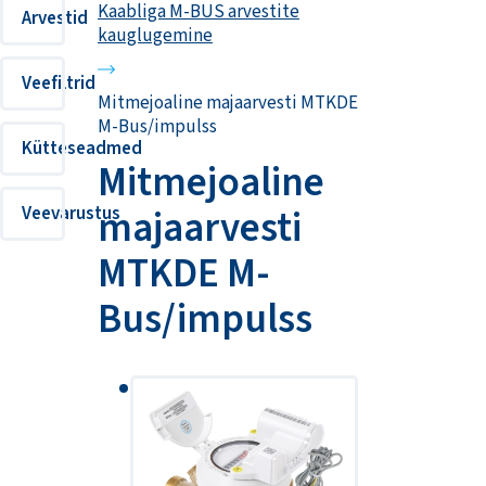
Kaabliga M-BUS arvestite
Arvestid
kauglugemine
Veefiltrid
Mitmejoaline majaarvesti MTKDE
M-Bus/impulss
Kütteseadmed
Mitmejoaline
majaarvesti
Veevarustus
MTKDE M-
Bus/impulss
mehaaniline
kuiva
loenduriga
mitmejoaline