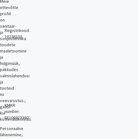
Meie
ettevõtte
profiil
on
sanitaar-
Registrikood:
ja
10236330
soojustehnika
toodete
maaletoomine
ja
hulgimüük,
pakkudes
valmislahendusi
ja
tooteid
nii
veevarustus-,
KMKR
gaasi-
number:
kui
EE100323360
küttevaldkonnas.
Personaalne
lähenemine,