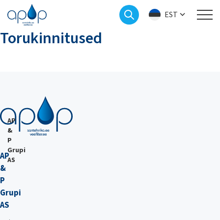
EST
Torukinnitused
AP
&
P
Grupi
AP
AS
&
P
Grupi
AS