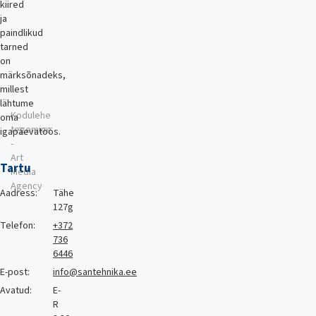
kiired
ja
paindlikud
tarned
on
märksõnadeks,
millest
lähtume
Kodulehe
oma
tegemine
igapäevatöös.
-
Art
Tartu
Media
Agency
Aadress:
Tähe
127g
Telefon:
+372
736
6446
E-post:
info@santehnika.ee
Avatud:
E-
R