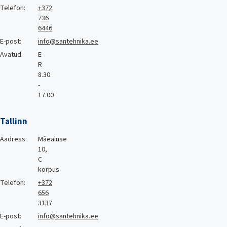
Telefon:
+372
736
6446
E-post:
info@santehnika.ee
Avatud:
E-
R
8.30
-
17.00
Tallinn
Aadress:
Mäealuse
10,
C
korpus
Telefon:
+372
656
3137
E-post:
info@santehnika.ee