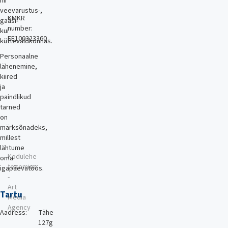
nii
veevarustus-,
KMKR
gaasi-
number:
kui
EE100323360
küttevaldkonnas.
Personaalne
lähenemine,
kiired
ja
paindlikud
tarned
on
märksõnadeks,
millest
lähtume
Kodulehe
oma
tegemine
igapäevatöös.
-
Art
Tartu
Media
Agency
Aadress:
Tähe
127g