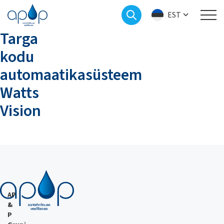
EST
Targa
kodu
automaatikasüsteem
Watts
Vision
AP
&
P