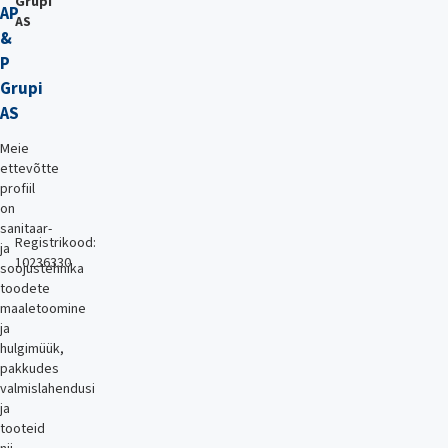
Grupi
AP
AS
&
P
Grupi
AS
Meie
ettevõtte
profiil
on
sanitaar-
Registrikood:
ja
10236330
soojustehnika
toodete
maaletoomine
ja
hulgimüük,
pakkudes
valmislahendusi
ja
tooteid