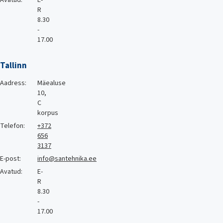
Avatud:
E-
R
8.30
-
17.00
Tallinn
Aadress:
Mäealuse
10,
C
korpus
Telefon:
+372
656
3137
E-post:
info@santehnika.ee
Avatud:
E-
R
8.30
-
17.00