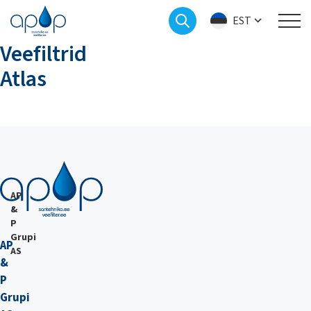
EST
Veefiltrid
Atlas
AP
&
P
Grupi
AP
AS
&
P
Grupi