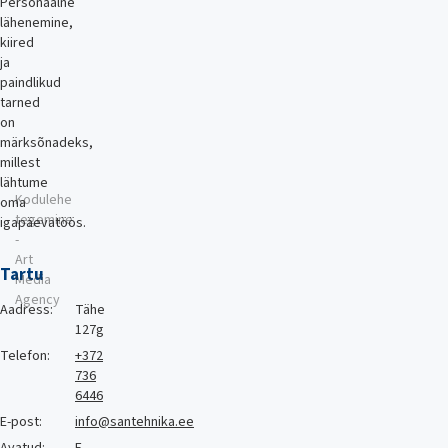
Personaalne
lähenemine,
kiired
ja
paindlikud
tarned
on
märksõnadeks,
millest
lähtume
Kodulehe
oma
tegemine
igapäevatöös.
-
Art
Tartu
Media
Agency
Aadress:
Tähe
127g
Telefon:
+372
736
6446
E-post:
info@santehnika.ee