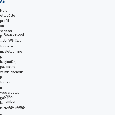
AS
Meie
ettevõtte
profiil
on
sanitaar-
Registrikood:
ja
10236330
soojustehnika
toodete
maaletoomine
ja
hulgimüük,
pakkudes
valmislahendusi
ja
tooteid
nii
veevarustus-,
KMKR
gaasi-
number:
kui
EE100323360
küttevaldkonnas.