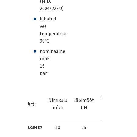
(MID,
2004/22EU)
lubatud
vee
temperatuur
90°C
nominaalne
rõhk
16
bar
Max.
Arvesti
Nimikulu
Läbimõõt
lubatu
Art.
pikkus
m³/h
DN
kulu
mm
m³/h
105487
10
25
260
12,5