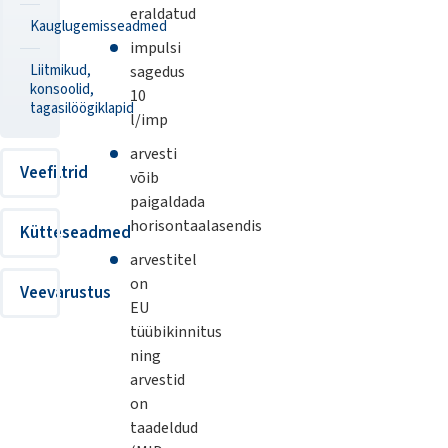
eraldatud
Kauglugemisseadmed
impulsi
Liitmikud,
sagedus
konsoolid,
10
tagasilöögiklapid
l/imp
arvesti
Veefiltrid
võib
paigaldada
horisontaalasendis
Kütteseadmed
arvestitel
on
Veevarustus
EU
tüübikinnitus
ning
arvestid
on
taadeldud