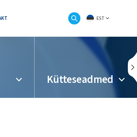
AKT
EST
Kütteseadmed