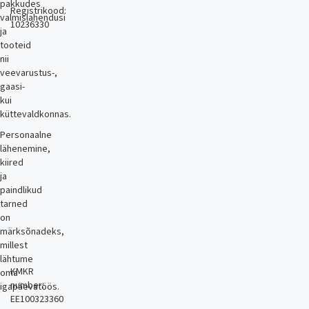
pakkudes
Registrikood:
valmislahendusi
10236330
ja
tooteid
nii
veevarustus-,
gaasi-
kui
küttevaldkonnas.
Personaalne
lähenemine,
kiired
ja
paindlikud
tarned
on
märksõnadeks,
millest
lähtume
KMKR
oma
number:
igapäevatöös.
EE100323360