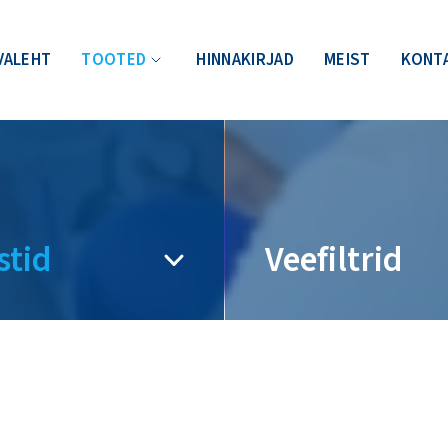
VALEHT
TOOTED
HINNAKIRJAD
MEIST
KONT
stid
Veefiltrid