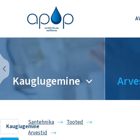
A
Kauglugemine
Arve
Santehnika
Tooted
Kauglugemine
Arvestid