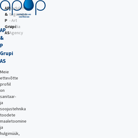
AP
Kodulehe
&
tegemine
P
- Art
Grupi
Media
AP
AS
Agency
&
P
Grupi
AS
Meie
ettevõtte
profiil
on
sanitaar-
ja
soojustehnika
toodete
maaletoomine
ja
hulgimüük,