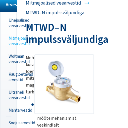
Mitmejoalised veearvestid
Arvestid
MTWD–N impulssväljundiga
Ühejoalised
MTWD–N
veearvestid
impulssväljundiga
Mitmejoalised
veearvestid
Woltman
Mehaaniline
veearvestid
kuiva
loenduriga
Kaugloetavad
mitmejoaline
arvestid
magnetülekandega
turbiinarvesti.
Ultraheli
veearvestid
loendur
Mahtarvestid
on
mõõtemehanismist
Soojusarvestid
veekindlalt