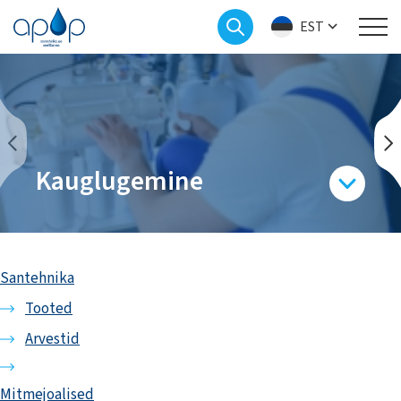
EST
Kauglugemine
Santehnika
Tooted
Arvestid
Mitmejoalised