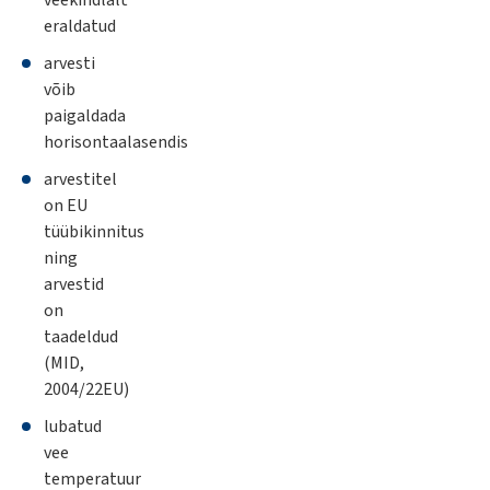
veekindlalt
eraldatud
arvesti
võib
paigaldada
horisontaalasendis
arvestitel
on EU
tüübikinnitus
ning
arvestid
on
taadeldud
(MID,
2004/22EU)
lubatud
vee
temperatuur