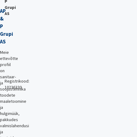
P
Grupi
AP
AS
&
P
Grupi
AS
Meie
ettevõtte
profiil
on
sanitaar-
Registrikood:
ja
10236330
soojustehnika
toodete
maaletoomine
ja
hulgimüük,
pakkudes
valmislahendusi
ja