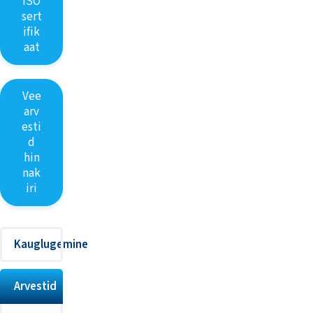
ISO
sert
ifik
aat
Vee
arv
esti
d
hin
nak
iri
Kauglugemine
Arvestid