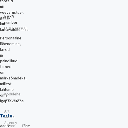
tooteid
nii
veevarustus-,
KMKR
gaasi-
number:
kui
EE100323360
küttevaldkonnas.
Personaalne
lähenemine,
kiired
ja
paindlikud
tarned
on
märksõnadeks,
millest
lähtume
Kodulehe
oma
tegemine
igapäevatöös.
-
Art
Tartu
Media
Agency
Aadress:
Tähe