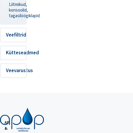
Liitmikud,
konsoolid,
tagasilöögiklapid
Veefiltrid
Kütteseadmed
Veevarustus
AP
&