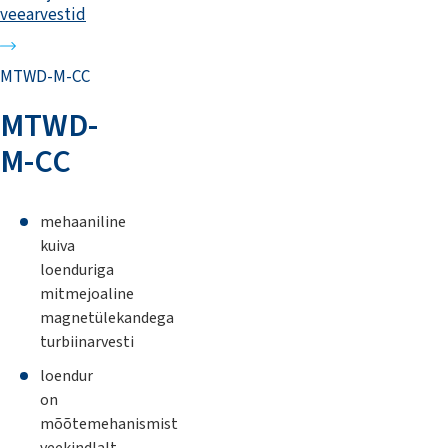
veearvestid
MTWD-M-CC
MTWD-
M-CC
mehaaniline
kuiva
loenduriga
mitmejoaline
magnetülekandega
turbiinarvesti
loendur
on
mõõtemehanismist