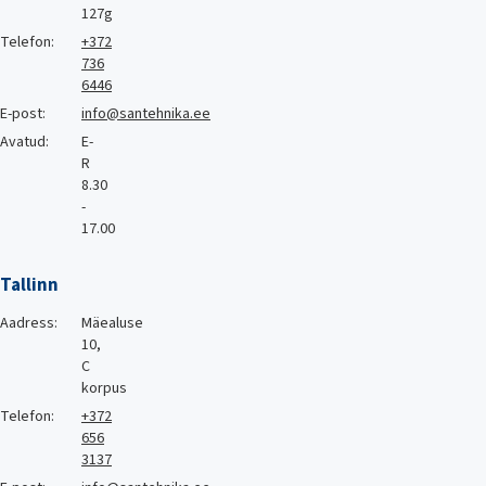
127g
Telefon:
+372
736
6446
E-post:
info@santehnika.ee
Avatud:
E-
R
8.30
-
17.00
Tallinn
Aadress:
Mäealuse
10,
C
korpus
Telefon:
+372
656
3137