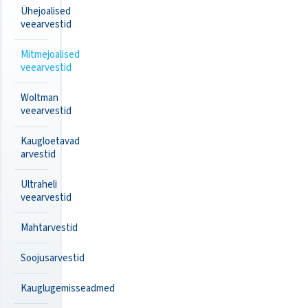
Ühejoalised
veearvestid
Mitmejoalised
veearvestid
Woltman
veearvestid
Kaugloetavad
arvestid
Ultraheli
veearvestid
Mahtarvestid
Soojusarvestid
Kauglugemisseadmed