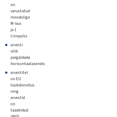
on
varustatud
mooduliga
M-bus
ja 1
l/impulss
arvesti
võib
paigaldada
horisontaalasendis
arvestitel
on EU
tüübikinnitus
ning
arvestid
on
taadeldud
(MID,