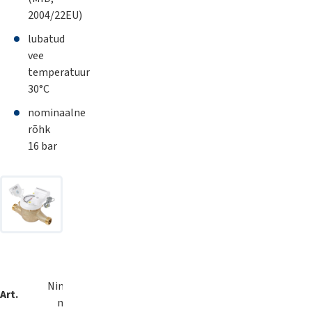
2004/22EU)
lubatud
vee
temperatuur
30°C
nominaalne
rõhk
16 bar
Arvesti
Nimikulu
Läbimõõt
Metroloogiline
lu
Art.
pikkus
m³/h
DN
klass
mm