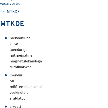
veearvestid
MTKDE
MTKDE
mehaaniline
kuiva
loenduriga
mitmejoaline
magnetülekandega
turbiinarvesti
loendur
on
mõõtemehanismist
veekindlalt
eraldatud
arvesti