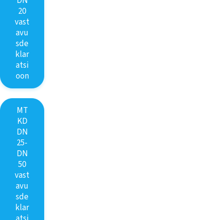
DN
20
vast
avu
sde
klar
atsi
oon
MT
KD
DN
25-
DN
50
vast
avu
sde
klar
atsi