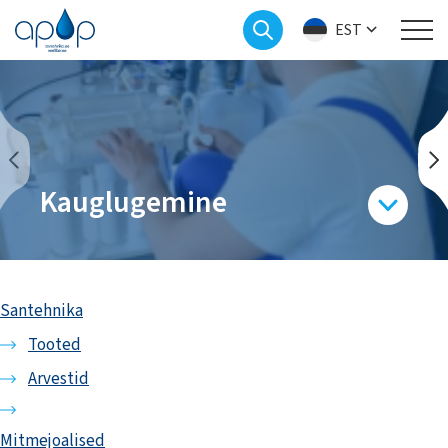
EST
Kauglugemine
Santehnika
Tooted
Arvestid
Mitmejoalised