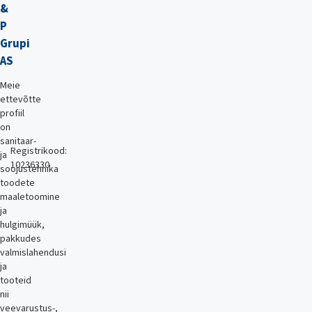
&
P
Grupi
AS
Meie
ettevõtte
profiil
on
sanitaar-
Registrikood:
ja
10236330
soojustehnika
toodete
maaletoomine
ja
hulgimüük,
pakkudes
valmislahendusi
ja
tooteid
nii
veevarustus-,