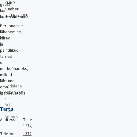
KMKR
gaasi-
number:
kui
EE100323360
küttevaldkonnas.
Personaalne
lähenemine,
kiired
ja
paindlikud
tarned
on
märksõnadeks,
millest
lähtume
Kodulehe
oma
tegemine
igapäevatöös.
-
Art
Tartu
Media
Agency
Aadress:
Tähe
127g
Telefon:
+372