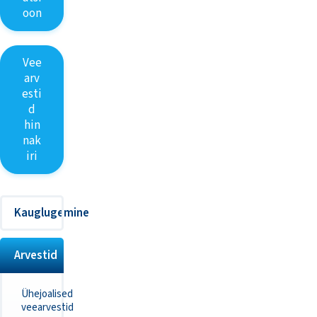
oon
Vee
arv
esti
d
hin
nak
iri
Kauglugemine
Arvestid
Ühejoalised
veearvestid