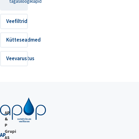
tagasilöögiklapid
Veefiltrid
Kütteseadmed
Veevarustus
AP
&
P
Grupi
AP
AS