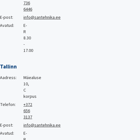
736
6446
E-post:
info@santehnika.ee
Avatud:
E-
R
8.30
-
17.00
Tallinn
Aadress:
Mäealuse
10,
C
korpus
Telefon:
+372
656
3137
E-post:
info@santehnika.ee
Avatud:
E-
R