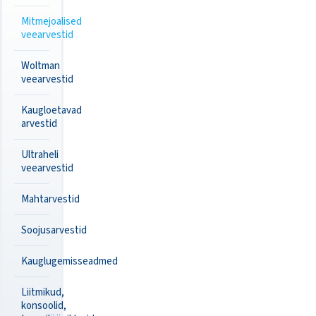
Mitmejoalised
veearvestid
Woltman
veearvestid
Kaugloetavad
arvestid
Ultraheli
veearvestid
Mahtarvestid
Soojusarvestid
Kauglugemisseadmed
Liitmikud,
konsoolid,